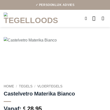
Ga
✓ PERSOONLIJK ADVIES
naar
inhoud
HOME
/
TEGELS
/
VLOERTEGELS
Castelvetro Materika Bianco
Vanaf:
28,95
€