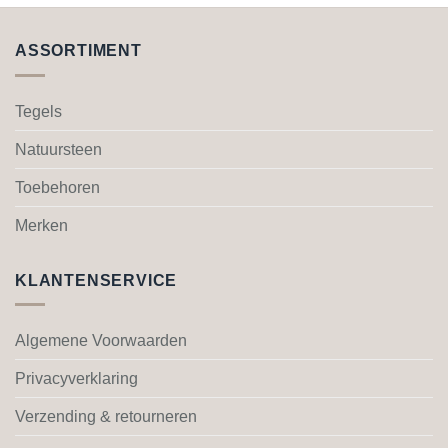
heeft
heeft
meerdere
meerdere
ASSORTIMENT
variaties.
variaties.
Deze
Deze
optie
optie
Tegels
kan
kan
gekozen
gekozen
Natuursteen
worden
worden
Toebehoren
op
op
de
de
Merken
productpagina
productpagina
KLANTENSERVICE
Algemene Voorwaarden
Privacyverklaring
Verzending & retourneren