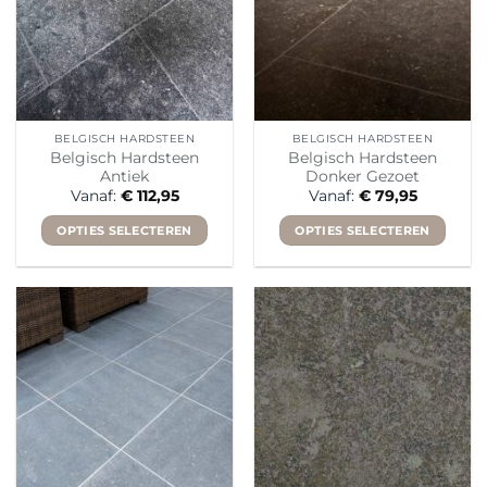
BELGISCH HARDSTEEN
BELGISCH HARDSTEEN
Belgisch Hardsteen
Belgisch Hardsteen
Antiek
Donker Gezoet
Vanaf:
€
112,95
Vanaf:
€
79,95
OPTIES SELECTEREN
OPTIES SELECTEREN
Dit
Dit
product
product
heeft
heeft
meerdere
meerdere
variaties.
variaties.
Deze
Deze
optie
optie
kan
kan
gekozen
gekozen
worden
worden
op
op