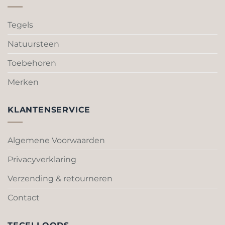
gekozen
gekozen
worden
worden
Tegels
op
op
de
de
Natuursteen
productpagina
productpagina
Toebehoren
Merken
KLANTENSERVICE
Algemene Voorwaarden
Privacyverklaring
Verzending & retourneren
Contact