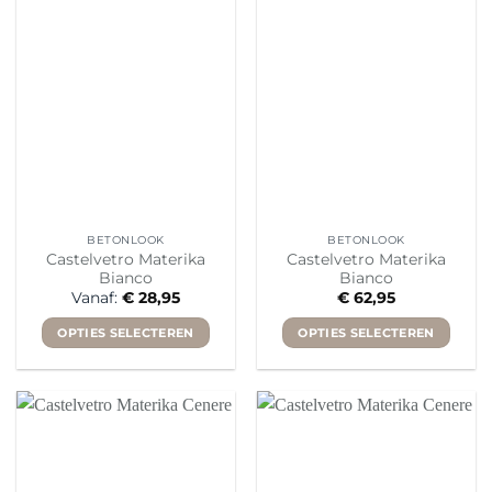
Deze
Deze
optie
optie
kan
kan
gekozen
gekozen
worden
worden
op
op
de
de
productpagina
productpagina
BETONLOOK
BETONLOOK
Castelvetro Materika
Castelvetro Materika
Bianco
Bianco
Vanaf:
€
28,95
€
62,95
OPTIES SELECTEREN
OPTIES SELECTEREN
Dit
Dit
product
product
heeft
heeft
meerdere
meerdere
variaties.
variaties.
Deze
Deze