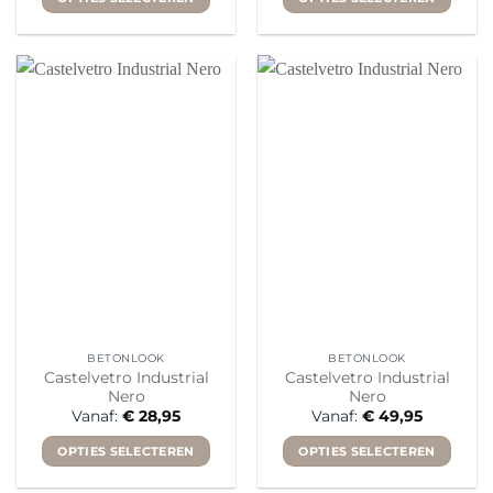
Dit
Dit
product
product
heeft
heeft
meerdere
meerdere
variaties.
variaties.
Deze
Deze
optie
optie
kan
kan
gekozen
gekozen
worden
worden
op
op
de
de
productpagina
productpagina
BETONLOOK
BETONLOOK
Castelvetro Industrial
Castelvetro Industrial
Nero
Nero
Vanaf:
€
28,95
Vanaf:
€
49,95
OPTIES SELECTEREN
OPTIES SELECTEREN
Dit
Dit