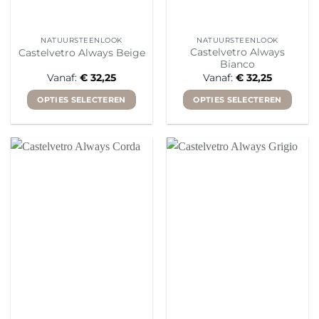
productpagina
productpagina
NATUURSTEENLOOK
NATUURSTEENLOOK
Castelvetro Always
Castelvetro Always Beige
Bianco
Vanaf:
€
32,25
Vanaf:
€
32,25
OPTIES SELECTEREN
OPTIES SELECTEREN
Dit
Dit
product
product
heeft
heeft
meerdere
meerdere
variaties.
variaties.
Deze
Deze
optie
optie
kan
kan
gekozen
gekozen
worden
worden
op
op
de
de
productpagina
productpagina