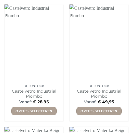
product
product
heeft
heeft
meerdere
meerdere
variaties.
variaties.
Deze
Deze
optie
optie
kan
kan
gekozen
gekozen
worden
worden
op
op
de
de
productpagina
productpagina
BETONLOOK
BETONLOOK
Castelvetro Industrial
Castelvetro Industrial
Piombo
Piombo
Vanaf:
€
28,95
Vanaf:
€
49,95
OPTIES SELECTEREN
OPTIES SELECTEREN
Dit
Dit
product
product
heeft
heeft