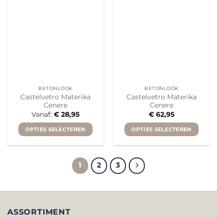
optie
optie
kan
kan
gekozen
gekozen
worden
worden
op
op
de
de
productpagina
productpagina
BETONLOOK
BETONLOOK
Castelvetro Materika
Castelvetro Materika
Cenere
Cenere
Vanaf:
€
28,95
€
62,95
OPTIES SELECTEREN
OPTIES SELECTEREN
Dit
Dit
product
product
heeft
heeft
1
2
3
meerdere
meerdere
variaties.
variaties.
Deze
Deze
optie
optie
ASSORTIMENT
kan
kan