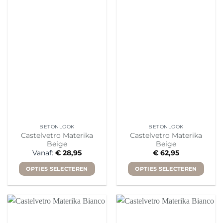
meerdere
meerdere
variaties.
variaties.
Deze
Deze
optie
optie
kan
kan
gekozen
gekozen
worden
worden
op
op
de
de
productpagina
productpagina
BETONLOOK
BETONLOOK
Castelvetro Materika
Castelvetro Materika
Beige
Beige
Vanaf:
€
28,95
€
62,95
OPTIES SELECTEREN
OPTIES SELECTEREN
Dit
Dit
product
product
heeft
heeft
meerdere
meerdere
variaties.
variaties.