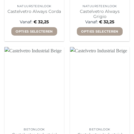
NATUURSTEENLOOK
NATUURSTEENLOOK
Castelvetro Always
Castelvetro Always Corda
Grigio
Vanaf:
€
32,25
Vanaf:
€
32,25
OPTIES SELECTEREN
OPTIES SELECTEREN
Dit
Dit
product
product
heeft
heeft
meerdere
meerdere
variaties.
variaties.
Deze
Deze
optie
optie
kan
kan
gekozen
gekozen
worden
worden
op
op
de
de
productpagina
productpagina
BETONLOOK
BETONLOOK