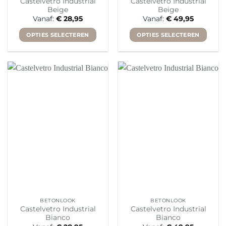
Castelvetro Industrial
Castelvetro Industrial
Beige
Beige
Vanaf:
€
28,95
Vanaf:
€
49,95
OPTIES SELECTEREN
OPTIES SELECTEREN
Dit
Dit
product
product
heeft
heeft
meerdere
meerdere
variaties.
variaties.
Deze
Deze
optie
optie
kan
kan
gekozen
gekozen
worden
worden
op
op
de
de
productpagina
productpagina
BETONLOOK
BETONLOOK
Castelvetro Industrial
Castelvetro Industrial
Bianco
Bianco