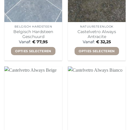
de
de
productpagina
productpagina
BELGISCH HARDSTEEN
NATUURSTEENLOOK
Belgisch Hardsteen
Castelvetro Always
Geschuurd
Antracite
Vanaf:
€
77,95
Vanaf:
€
32,25
OPTIES SELECTEREN
OPTIES SELECTEREN
Dit
Dit
product
product
heeft
heeft
meerdere
meerdere
variaties.
variaties.
Deze
Deze
optie
optie
kan
kan
gekozen
gekozen
worden
worden
op
op
de
de