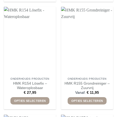
product
product
heeft
heeft
meerdere
meerdere
variaties.
variaties.
Deze
Deze
optie
optie
kan
kan
gekozen
gekozen
worden
worden
op
op
de
de
productpagina
productpagina
ONDERHOUDS PRODUCTEN
ONDERHOUDS PRODUCTEN
HMK R154 Lösefix –
HMK R155 Grondreiniger –
Wateroplosbaar
Zuurvrij
€
27,95
Vanaf:
€
11,95
OPTIES SELECTEREN
OPTIES SELECTEREN
Dit
Dit
product
product