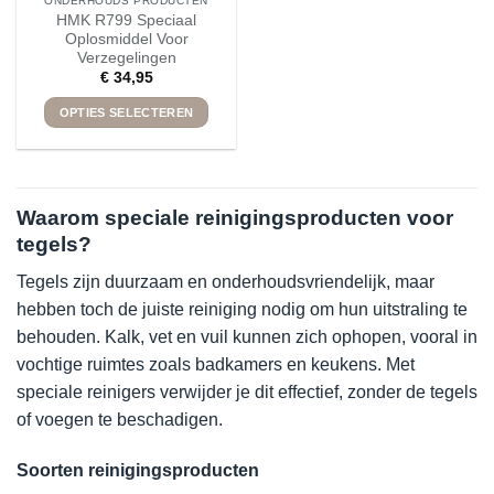
ONDERHOUDS PRODUCTEN
HMK R799 Speciaal
Oplosmiddel Voor
Verzegelingen
€
34,95
OPTIES SELECTEREN
Dit
product
heeft
meerdere
Waarom speciale reinigingsproducten voor
variaties.
tegels?
Deze
optie
Tegels zijn duurzaam en onderhoudsvriendelijk, maar
kan
hebben toch de juiste reiniging nodig om hun uitstraling te
gekozen
behouden. Kalk, vet en vuil kunnen zich ophopen, vooral in
worden
vochtige ruimtes zoals badkamers en keukens. Met
op
speciale reinigers verwijder je dit effectief, zonder de tegels
de
productpagina
of voegen te beschadigen.
Soorten reinigingsproducten