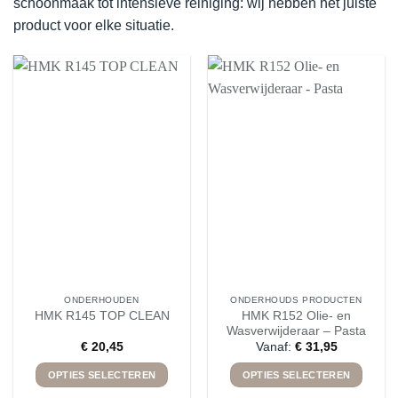
schoonmaak tot intensieve reiniging: wij hebben het juiste
product voor elke situatie.
ONDERHOUDEN
ONDERHOUDS PRODUCTEN
HMK R152 Olie- en
HMK R145 TOP CLEAN
Wasverwijderaar – Pasta
€
20,45
Vanaf:
€
31,95
OPTIES SELECTEREN
OPTIES SELECTEREN
Dit
Dit