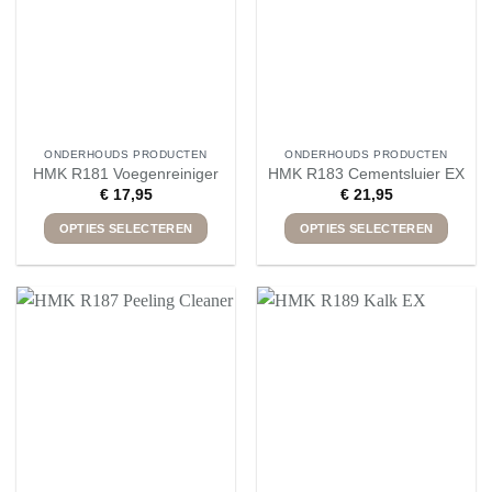
gekozen
gekozen
worden
worden
op
op
de
de
productpagina
productpagina
ONDERHOUDS PRODUCTEN
ONDERHOUDS PRODUCTEN
HMK R181 Voegenreiniger
HMK R183 Cementsluier EX
€
17,95
€
21,95
OPTIES SELECTEREN
OPTIES SELECTEREN
Dit
Dit
product
product
heeft
heeft
meerdere
meerdere
variaties.
variaties.
Deze
Deze
optie
optie
kan
kan
gekozen
gekozen
worden
worden
op
op