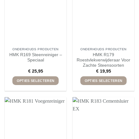
kan
kan
gekozen
gekozen
worden
worden
op
op
de
de
productpagina
productpagina
ONDERHOUDS PRODUCTEN
ONDERHOUDS PRODUCTEN
HMK R169 Steenreiniger –
HMK R179
Speciaal
Roestvlekverwijderaar Voor
Zachte Steensoorten
€
25,95
€
19,95
OPTIES SELECTEREN
OPTIES SELECTEREN
Dit
Dit
product
product
heeft
heeft
meerdere
meerdere
variaties.
variaties.
Deze
Deze
optie
optie
kan
kan