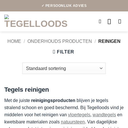
Ga
✓ PERSOONLIJK ADVIES
naar
inhoud
HOME
/
ONDERHOUDS PRODUCTEN
/
REINIGEN
FILTER
Tegels reinigen
Met de juiste
reinigingsproducten
blijven je tegels
stralend schoon en goed beschermd. Bij Tegelloods vind je
middelen voor het reinigen van
vloertegels
,
wandtegels
en
kwetsbare materialen zoals
natuursteen
. Van dagelijkse