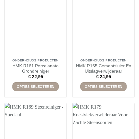
optie
optie
kan
kan
gekozen
gekozen
worden
worden
op
op
de
de
productpagina
productpagina
ONDERHOUDS PRODUCTEN
ONDERHOUDS PRODUCTEN
HMK R161 Porcelanato
HMK R165 Cementsluier En
Grondreiniger
Uitslagverwijderaar
€
22,95
€
24,95
OPTIES SELECTEREN
OPTIES SELECTEREN
Dit
Dit
product
product
heeft
heeft
meerdere
meerdere
variaties.
variaties.
Deze
Deze
optie
optie