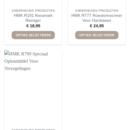
ONDERHOUDS PRODUCTEN
ONDERHOUDS PRODUCTEN
HMK R191 Keramiek
HMK R777 Roestomvormer
Reiniger
Voor Hardsteen
€
18,95
€
24,95
OPTIES SELECTEREN
OPTIES SELECTEREN
Dit
Dit
product
product
heeft
heeft
meerdere
meerdere
variaties.
variaties.
Deze
Deze
optie
optie
kan
kan
gekozen
gekozen
worden
worden
op
op
de
de
productpagina
productpagina