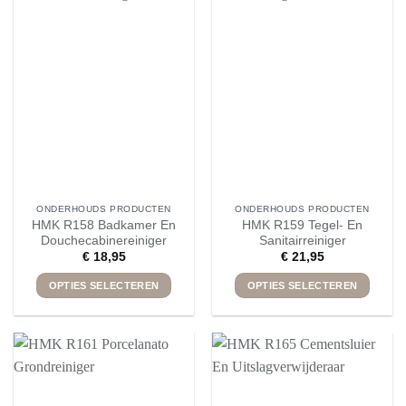
variaties.
variaties.
Deze
Deze
optie
optie
kan
kan
gekozen
gekozen
worden
worden
op
op
de
de
productpagina
productpagina
ONDERHOUDS PRODUCTEN
ONDERHOUDS PRODUCTEN
HMK R158 Badkamer En
HMK R159 Tegel- En
Douchecabinereiniger
Sanitairreiniger
€
18,95
€
21,95
OPTIES SELECTEREN
OPTIES SELECTEREN
Dit
Dit
product
product
heeft
heeft
meerdere
meerdere
variaties.
variaties.
Deze
Deze