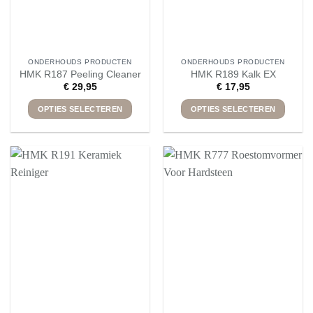
de
de
productpagina
productpagina
ONDERHOUDS PRODUCTEN
ONDERHOUDS PRODUCTEN
HMK R187 Peeling Cleaner
HMK R189 Kalk EX
€
29,95
€
17,95
OPTIES SELECTEREN
OPTIES SELECTEREN
Dit
Dit
product
product
heeft
heeft
meerdere
meerdere
variaties.
variaties.
Deze
Deze
optie
optie
kan
kan
gekozen
gekozen
worden
worden
op
op
de
de
productpagina
productpagina