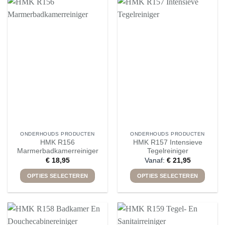
heeft
heeft
meerdere
meerdere
variaties.
variaties.
Deze
Deze
optie
optie
kan
kan
gekozen
gekozen
worden
worden
op
op
de
de
productpagina
productpagina
ONDERHOUDS PRODUCTEN
ONDERHOUDS PRODUCTEN
HMK R156
HMK R157 Intensieve
Marmerbadkamerreiniger
Tegelreiniger
€
18,95
Vanaf:
€
21,95
OPTIES SELECTEREN
OPTIES SELECTEREN
Dit
Dit
product
product
heeft
heeft
meerdere
meerdere