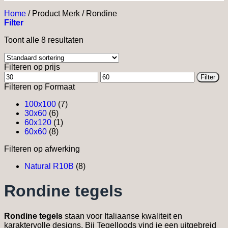
Home
/
Product Merk
/
Rondine
Filter
Toont alle 8 resultaten
Filteren op prijs
Min.
Max.
Filter
prijs
prijs
Filteren op Formaat
100x100
(7)
30x60
(6)
60x120
(1)
60x60
(8)
Filteren op afwerking
Natural R10B
(8)
Rondine tegels
Rondine tegels
staan voor Italiaanse kwaliteit en
karaktervolle designs. Bij Tegelloods vind je een uitgebreid