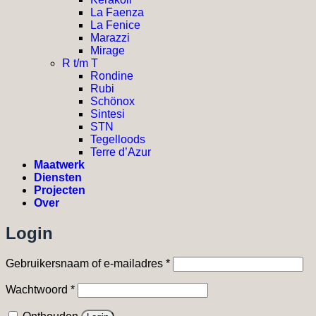
La Faenza
La Fenice
Marazzi
Mirage
R t/m T
Rondine
Rubi
Schönox
Sintesi
STN
Tegelloods
Terre d’Azur
Maatwerk
Diensten
Projecten
Over
Login
Vereist
Gebruikersnaam of e-mailadres
*
Vereist
Wachtwoord
*