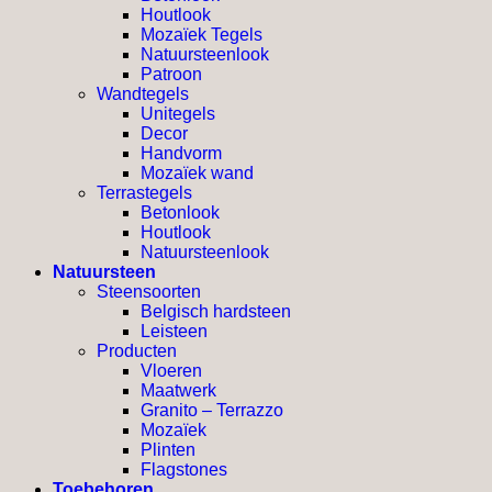
Houtlook
Mozaïek Tegels
Natuursteenlook
Patroon
Wandtegels
Unitegels
Decor
Handvorm
Mozaïek wand
Terrastegels
Betonlook
Houtlook
Natuursteenlook
Natuursteen
Steensoorten
Belgisch hardsteen
Leisteen
Producten
Vloeren
Maatwerk
Granito – Terrazzo
Mozaïek
Plinten
Flagstones
Toebehoren