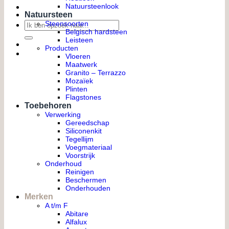
Natuursteenlook
Natuursteen
Zoeken
Steensoorten
Belgisch hardsteen
naar:
Leisteen
Producten
Vloeren
Maatwerk
Granito – Terrazzo
Mozaïek
Plinten
Flagstones
Toebehoren
Verwerking
Gereedschap
Siliconenkit
Tegellijm
Voegmateriaal
Voorstrijk
Onderhoud
Reinigen
Beschermen
Onderhouden
Merken
A t/m F
Abitare
Alfalux