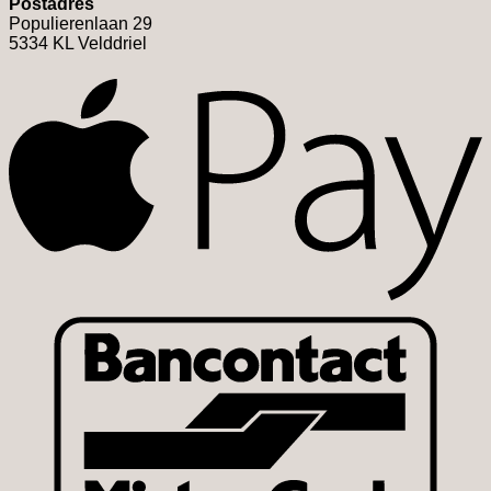
Postadres
Populierenlaan 29
5334 KL Velddriel
A
B