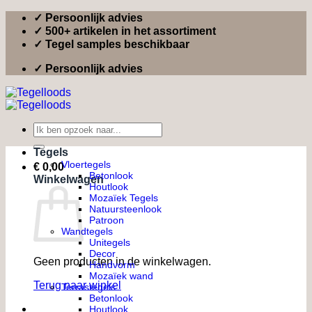
Ga
✓ Persoonlijk advies
naar
✓ 500+ artikelen in het assortiment
inhoud
✓ Tegel samples beschikbaar
✓ Persoonlijk advies
Zoeken
naar:
Tegels
Vloertegels
€
0,00
Betonlook
Winkelwagen
Houtlook
Mozaïek Tegels
Natuursteenlook
Patroon
Wandtegels
Unitegels
Decor
Geen producten in de winkelwagen.
Handvorm
Mozaïek wand
Terug naar winkel
Terrastegels
Betonlook
Houtlook