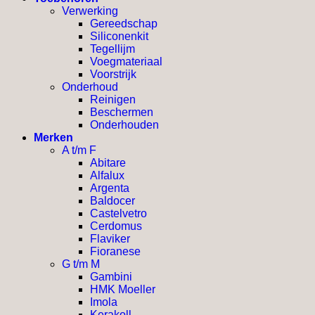
Verwerking
Gereedschap
Siliconenkit
Tegellijm
Voegmateriaal
Voorstrijk
Onderhoud
Reinigen
Beschermen
Onderhouden
Merken
A t/m F
Abitare
Alfalux
Argenta
Baldocer
Castelvetro
Cerdomus
Flaviker
Fioranese
G t/m M
Gambini
HMK Moeller
Imola
Kerakoll