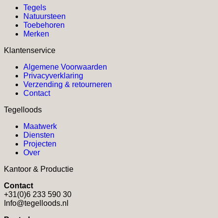
Tegels
heeft
Natuursteen
meerdere
Toebehoren
variaties.
Merken
Deze
optie
Klantenservice
kan
gekozen
Algemene Voorwaarden
worden
Privacyverklaring
op
Verzending & retourneren
de
Contact
productpagina
Tegelloods
Maatwerk
Diensten
Projecten
Over
Kantoor & Productie
Contact
+31(0)6 233 590 30
Info@tegelloods.nl