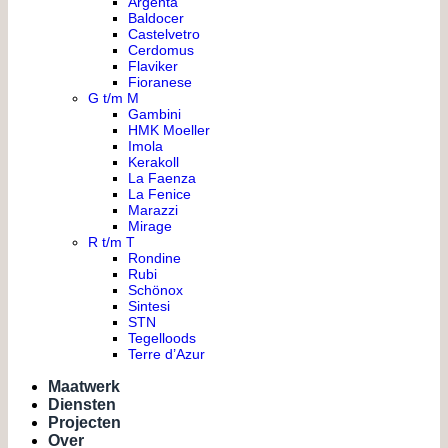
Argenta
Baldocer
Castelvetro
Cerdomus
Flaviker
Fioranese
G t/m M
Gambini
HMK Moeller
Imola
Kerakoll
La Faenza
La Fenice
Marazzi
Mirage
R t/m T
Rondine
Rubi
Schönox
Sintesi
STN
Tegelloods
Terre d’Azur
Maatwerk
Diensten
Projecten
Over