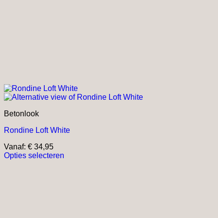
Betonlook
Rondine Loft White
Vanaf:
€
34,95
Opties selecteren
Dit
product
heeft
meerdere
variaties.
Deze
optie