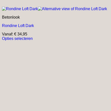
Betonlook
Rondine Loft Dark
Vanaf:
€
34,95
Opties selecteren
Dit
product
heeft
meerdere
variaties.
Deze
optie
kan
gekozen
worden
op
de
productpagina