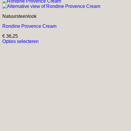
Natuursteenlook
Rondine Provence Cream
€
36,25
Opties selecteren
Dit
product
heeft
meerdere
variaties.
Deze
optie
kan
gekozen
worden
op
de
productpagina