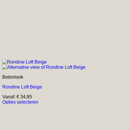
Betonlook
Rondine Loft Beige
Vanaf:
€
34,95
Opties selecteren
Dit
product
heeft
meerdere
variaties.