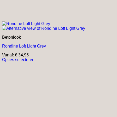
Betonlook
Rondine Loft Light Grey
Vanaf:
€
34,95
Opties selecteren
Dit
product
heeft
meerdere
variaties.
Deze
optie
kan
gekozen
worden
op
de