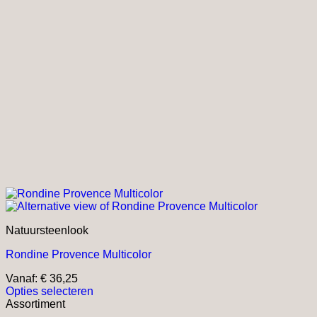
Natuursteenlook
Rondine Provence Multicolor
Vanaf:
€
36,25
Opties selecteren
Dit
Assortiment
product