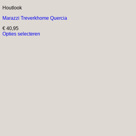
Houtlook
Marazzi Treverkhome Quercia
€
40,95
Opties selecteren
Dit
product
heeft
meerdere
variaties.
Deze
optie
kan
gekozen
worden
op
de
productpagina