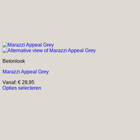
Betonlook
Marazzi Appeal Grey
Vanaf:
€
28,95
Opties selecteren
Dit
product
heeft
meerdere
variaties.
Deze
optie
kan
gekozen