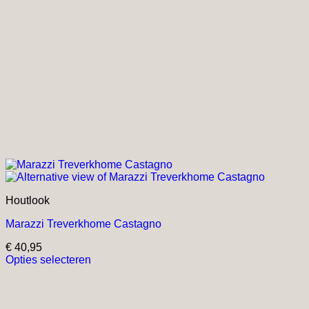
Houtlook
Marazzi Treverkhome Castagno
€
40,95
Opties selecteren
Dit
product
heeft
meerdere