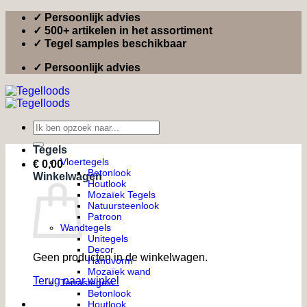
Ga
✓ Persoonlijk advies
naar
✓ 500+ artikelen in het assortiment
inhoud
✓ Tegel samples beschikbaar
✓ Persoonlijk advies
Zoeken
naar:
Tegels
Vloertegels
€
0,00
Betonlook
Winkelwagen
Houtlook
Mozaïek Tegels
Natuursteenlook
Patroon
Wandtegels
Unitegels
Decor
Geen producten in de winkelwagen.
Handvorm
Mozaïek wand
Terug naar winkel
Terrastegels
Betonlook
Houtlook