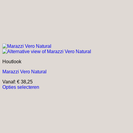
Houtlook
Marazzi Vero Natural
Vanaf:
€
38,25
Opties selecteren
Dit
product
heeft
meerdere
variaties.
Deze
optie
kan