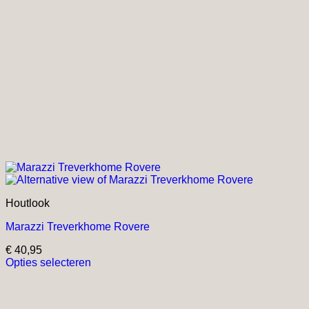
Houtlook
Marazzi Treverkhome Rovere
€
40,95
Opties selecteren
Dit
product
heeft