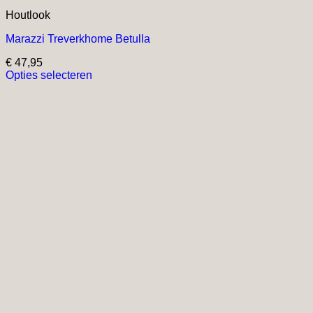
Houtlook
Marazzi Treverkhome Betulla
€
47,95
Opties selecteren
Dit
product
heeft
meerdere
variaties.
Deze
optie
kan
gekozen
worden
op
de
productpagina