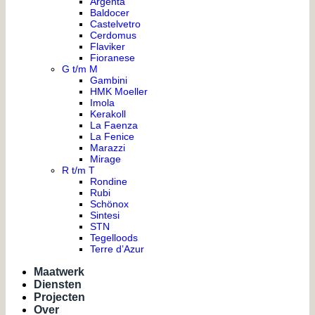
Argenta
Baldocer
Castelvetro
Cerdomus
Flaviker
Fioranese
G t/m M
Gambini
HMK Moeller
Imola
Kerakoll
La Faenza
La Fenice
Marazzi
Mirage
R t/m T
Rondine
Rubi
Schönox
Sintesi
STN
Tegelloods
Terre d’Azur
Maatwerk
Diensten
Projecten
Over