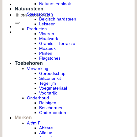
Natuursteenlook
Natuursteen
Zoeken
Steensoorten
Belgisch hardsteen
naar:
Leisteen
Producten
Vloeren
Maatwerk
Granito – Terrazzo
Mozaïek
Plinten
Flagstones
Toebehoren
Verwerking
Gereedschap
Siliconenkit
Tegellijm
Voegmateriaal
Voorstrijk
Onderhoud
Reinigen
Beschermen
Onderhouden
Merken
A t/m F
Abitare
Alfalux