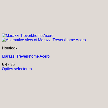
Houtlook
Marazzi Treverkhome Acero
€
47,95
Opties selecteren
Dit
product
heeft
meerdere
variaties.
Deze
optie
kan
gekozen