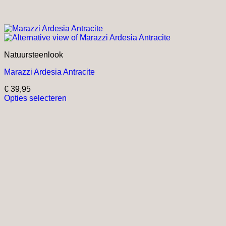
Natuursteenlook
Marazzi Ardesia Antracite
€
39,95
Opties selecteren
Dit
product
heeft
meerdere
variaties.
Deze
optie
kan
gekozen
worden
op
de
productpagina