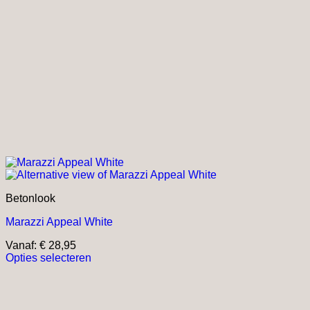
Betonlook
Marazzi Appeal White
Vanaf:
€
28,95
Opties selecteren
Dit
product
heeft
meerdere