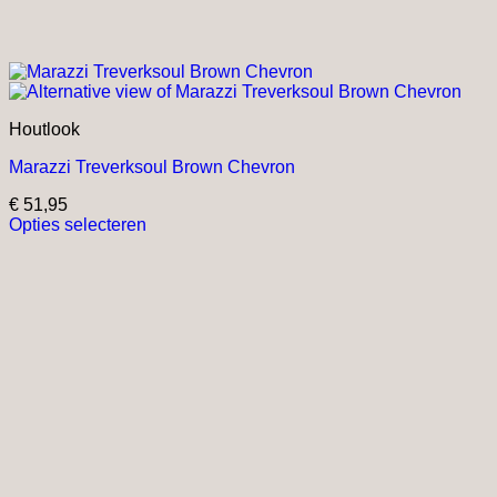
Houtlook
Marazzi Treverksoul Brown Chevron
€
51,95
Opties selecteren
Dit
product
heeft
meerdere
variaties.
Deze
optie
kan
gekozen
worden
op
de
productpagina