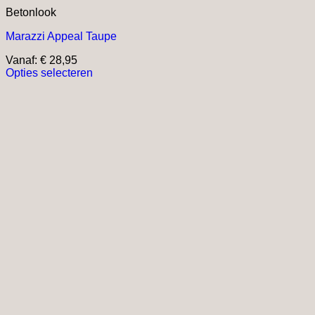
Betonlook
Marazzi Appeal Taupe
Vanaf:
€
28,95
Opties selecteren
Dit
product
heeft
meerdere
variaties.
Deze
optie
kan
gekozen
worden
op
de
productpagina