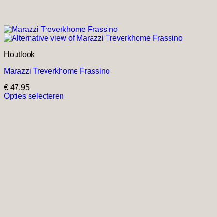
Houtlook
Marazzi Treverkhome Frassino
€
47,95
Opties selecteren
Dit
product
heeft
meerdere
variaties.
Deze
optie
kan
gekozen
worden
op
de
productpagina