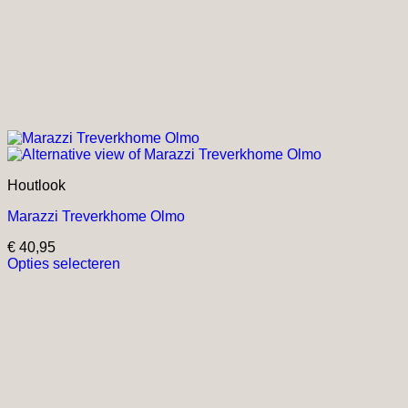
Houtlook
Marazzi Treverkhome Olmo
€
40,95
Opties selecteren
Dit
product
heeft
meerdere
variaties.
Deze
optie
kan