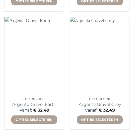
OPTIES SELECTEREN
OPTIES SELECTEREN
Dit
Dit
product
product
heeft
heeft
meerdere
meerdere
variaties.
variaties.
Deze
Deze
optie
optie
kan
kan
gekozen
gekozen
worden
worden
op
op
de
de
productpagina
productpagina
BETONLOOK
BETONLOOK
Argenta Gravel Earth
Argenta Gravel Grey
Vanaf:
€
32,49
Vanaf:
€
32,49
OPTIES SELECTEREN
OPTIES SELECTEREN
Dit
Dit
product
product