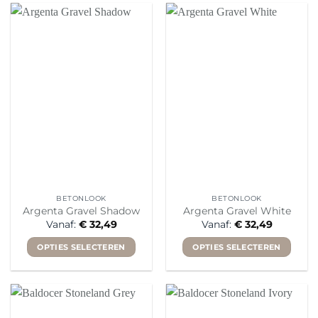
heeft
heeft
meerdere
meerdere
variaties.
variaties.
Deze
Deze
optie
optie
kan
kan
gekozen
gekozen
worden
worden
op
op
de
de
productpagina
productpagina
BETONLOOK
BETONLOOK
Argenta Gravel Shadow
Argenta Gravel White
Vanaf:
€
32,49
Vanaf:
€
32,49
OPTIES SELECTEREN
OPTIES SELECTEREN
Dit
Dit
product
product
heeft
heeft
meerdere
meerdere