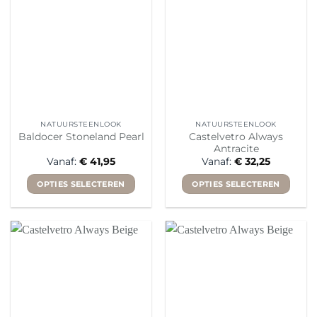
kan
kan
gekozen
gekozen
worden
worden
op
op
de
de
productpagina
productpagina
NATUURSTEENLOOK
NATUURSTEENLOOK
Castelvetro Always
Baldocer Stoneland Pearl
Antracite
Vanaf:
€
41,95
Vanaf:
€
32,25
OPTIES SELECTEREN
OPTIES SELECTEREN
Dit
Dit
product
product
heeft
heeft
meerdere
meerdere
variaties.
variaties.
Deze
Deze
optie
optie
kan
kan