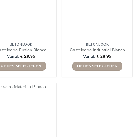
BETONLOOK
BETONLOOK
stelvetro Fusion Bianco
Castelvetro Industrial Bianco
Vanaf:
€
28,95
Vanaf:
€
28,95
OPTIES SELECTEREN
OPTIES SELECTEREN
Dit
Dit
product
product
heeft
heeft
meerdere
meerdere
variaties.
variaties.
Deze
Deze
optie
optie
kan
kan
gekozen
gekozen