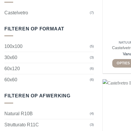
Castelvetro
(7)
FILTEREN OP FORMAAT
NATUU
100x100
(5)
Castelvet
Van
30x60
(3)
OPTIES
60x120
(6)
60x60
(6)
FILTEREN OP AFWERKING
Natural R10B
(4)
Strutturato R11C
(3)