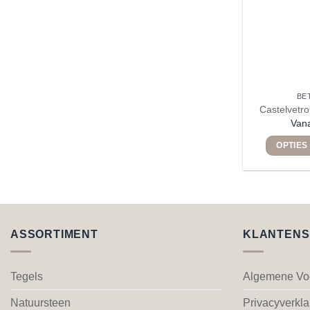
BE
Castelvetro
Van
OPTIES
ASSORTIMENT
KLANTENS
Tegels
Algemene Vo
Natuursteen
Privacyverkla