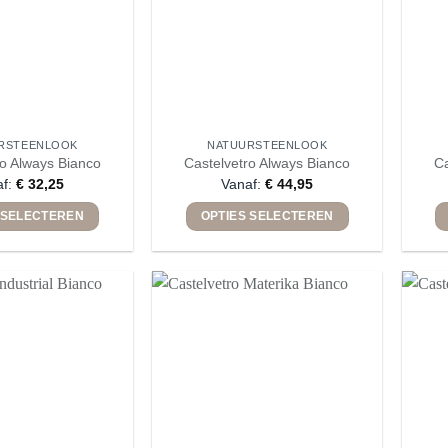
RSTEENLOOK
NATUURSTEENLOOK
ro Always Bianco
Castelvetro Always Bianco
Ca
af:
€
32,25
Vanaf:
€
44,95
 SELECTEREN
OPTIES SELECTEREN
Dit
Dit
product
product
heeft
heeft
meerdere
meerdere
variaties.
variaties.
Deze
Deze
optie
optie
kan
kan
gekozen
gekozen