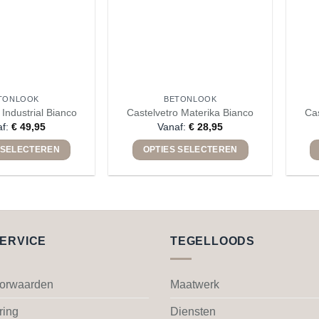
worden
worden
op
op
de
de
productpagina
productpagina
TONLOOK
BETONLOOK
 Industrial Bianco
Castelvetro Materika Bianco
Cas
af:
€
49,95
Vanaf:
€
28,95
 SELECTEREN
OPTIES SELECTEREN
Dit
Dit
product
product
heeft
heeft
meerdere
meerdere
variaties.
variaties.
ERVICE
TEGELLOODS
Deze
Deze
optie
optie
kan
kan
orwaarden
Maatwerk
gekozen
gekozen
ring
Diensten
worden
worden