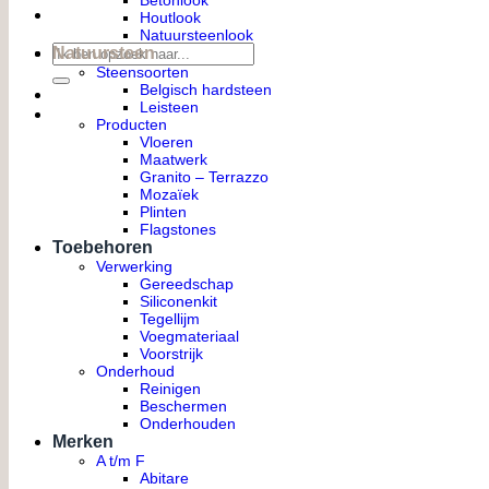
Betonlook
Houtlook
Natuursteenlook
Zoeken
Natuursteen
naar:
Steensoorten
Belgisch hardsteen
Leisteen
Producten
Vloeren
Maatwerk
Granito – Terrazzo
Mozaïek
Plinten
Flagstones
Toebehoren
Verwerking
Gereedschap
Siliconenkit
Tegellijm
Voegmateriaal
Voorstrijk
Onderhoud
Reinigen
Beschermen
Onderhouden
Merken
A t/m F
Abitare