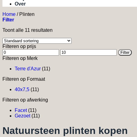
Over
Home
/
Plinten
Filter
Toont alle 11 resultaten
Filteren op prijs
Min.
Max.
Filter
prijs
prijs
Filteren op Merk
Terre d'Azur
(11)
Filteren op Formaat
40x7,5
(11)
Filteren op afwerking
Facet
(11)
Gezoet
(11)
Natuursteen plinten kopen