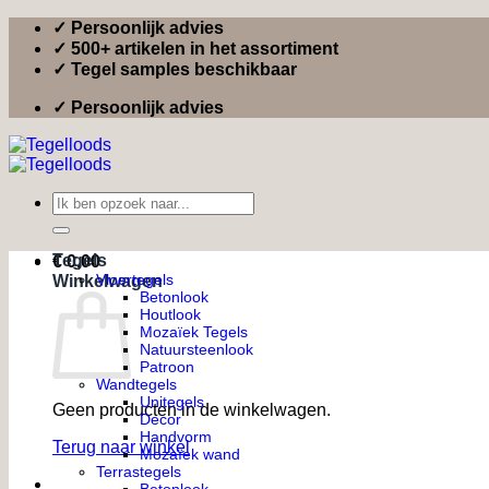
Ga
✓ Persoonlijk advies
naar
✓ 500+ artikelen in het assortiment
inhoud
✓ Tegel samples beschikbaar
✓ Persoonlijk advies
Zoeken
naar:
Tegels
€
0,00
Vloertegels
Winkelwagen
Betonlook
Houtlook
Mozaïek Tegels
Natuursteenlook
Patroon
Wandtegels
Unitegels
Geen producten in de winkelwagen.
Decor
Handvorm
Terug naar winkel
Mozaïek wand
Terrastegels