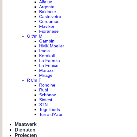
Alfalux
Argenta
Baldocer
Castelvetro
Cerdomus
Flaviker
Fioranese
G t/m M
Gambini
HMK Moeller
Imola
Kerakoll
La Faenza
La Fenice
Marazzi
Mirage
R t/m T
Rondine
Rubi
Schönox
Sintesi
STN
Tegelloods
Terre d’Azur
Maatwerk
Diensten
Projecten