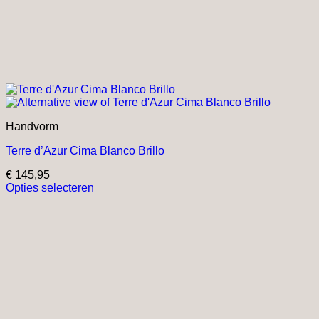
Handvorm
Terre d’Azur Cima Blanco Brillo
€
145,95
Opties selecteren
Dit
product
heeft
meerdere
variaties.
Deze
optie
kan
gekozen
worden