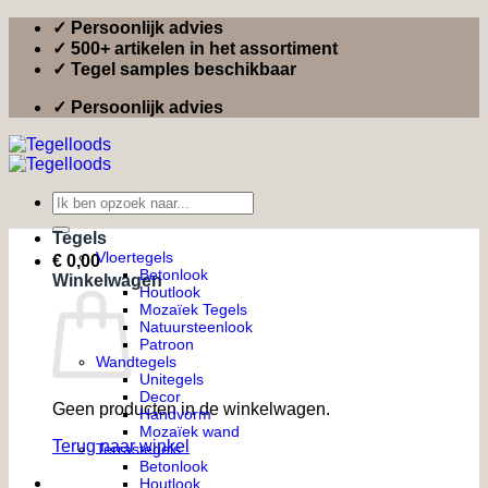
Ga
✓ Persoonlijk advies
naar
✓ 500+ artikelen in het assortiment
inhoud
✓ Tegel samples beschikbaar
✓ Persoonlijk advies
Zoeken
naar:
Tegels
Vloertegels
€
0,00
Betonlook
Winkelwagen
Houtlook
Mozaïek Tegels
Natuursteenlook
Patroon
Wandtegels
Unitegels
Decor
Geen producten in de winkelwagen.
Handvorm
Mozaïek wand
Terug naar winkel
Terrastegels
Betonlook
Houtlook