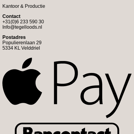
Kantoor & Productie
Contact
+31(0)6 233 590 30
Info@tegelloods.nl
Postadres
Populierenlaan 29
5334 KL Velddriel
A
B