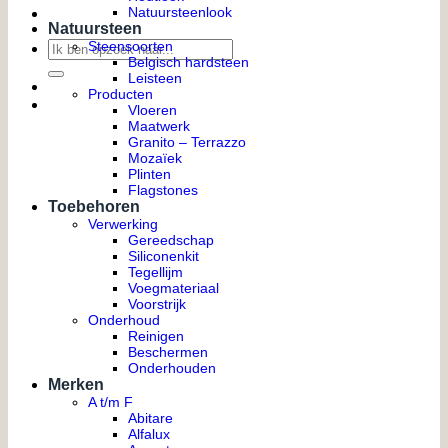
Natuursteenlook
Natuursteen
Zoeken
Steensoorten
Belgisch hardsteen
naar:
Leisteen
Producten
Vloeren
Maatwerk
Granito – Terrazzo
Mozaïek
Plinten
Flagstones
Toebehoren
Verwerking
Gereedschap
Siliconenkit
Tegellijm
Voegmateriaal
Voorstrijk
Onderhoud
Reinigen
Beschermen
Onderhouden
Merken
A t/m F
Abitare
Alfalux