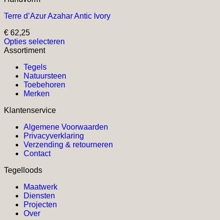
Terre d’Azur Azahar Antic Ivory
€
62,25
Opties selecteren
Dit
Assortiment
product
Tegels
heeft
Natuursteen
meerdere
Toebehoren
variaties.
Merken
Deze
optie
Klantenservice
kan
gekozen
Algemene Voorwaarden
worden
Privacyverklaring
op
Verzending & retourneren
de
Contact
productpagina
Tegelloods
Maatwerk
Diensten
Projecten
Over