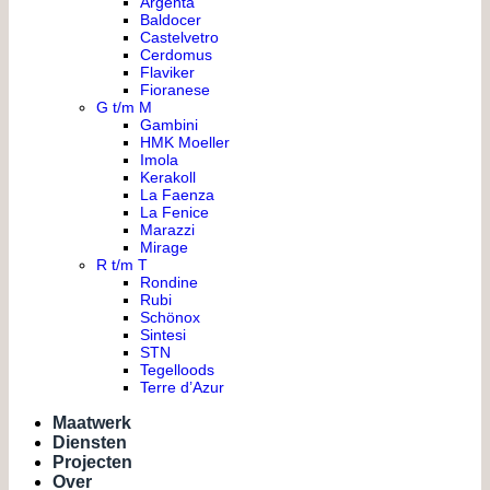
Argenta
Baldocer
Castelvetro
Cerdomus
Flaviker
Fioranese
G t/m M
Gambini
HMK Moeller
Imola
Kerakoll
La Faenza
La Fenice
Marazzi
Mirage
R t/m T
Rondine
Rubi
Schönox
Sintesi
STN
Tegelloods
Terre d’Azur
Maatwerk
Diensten
Projecten
Over