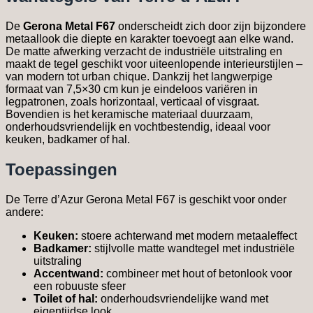
De
Gerona Metal F67
onderscheidt zich door zijn bijzondere
metaallook die diepte en karakter toevoegt aan elke wand.
De matte afwerking verzacht de industriële uitstraling en
maakt de tegel geschikt voor uiteenlopende interieurstijlen –
van modern tot urban chique. Dankzij het langwerpige
formaat van 7,5×30 cm kun je eindeloos variëren in
legpatronen, zoals horizontaal, verticaal of visgraat.
Bovendien is het keramische materiaal duurzaam,
onderhoudsvriendelijk en vochtbestendig, ideaal voor
keuken, badkamer of hal.
Toepassingen
De Terre d’Azur Gerona Metal F67 is geschikt voor onder
andere:
Keuken:
stoere achterwand met modern metaaleffect
Badkamer:
stijlvolle matte wandtegel met industriële
uitstraling
Accentwand:
combineer met hout of betonlook voor
een robuuste sfeer
Toilet of hal:
onderhoudsvriendelijke wand met
eigentijdse look