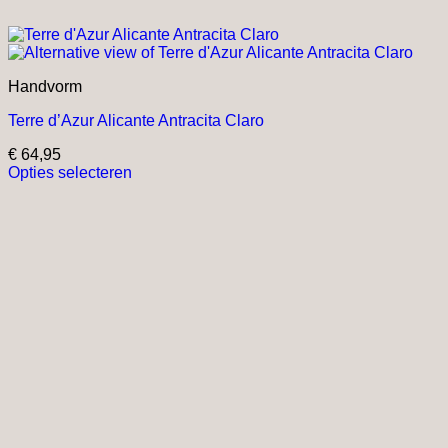
Handvorm
Terre d’Azur Alicante Antracita Claro
€
64,95
Opties selecteren
Dit
product
heeft
meerdere
variaties.
Deze
optie
kan
gekozen
worden
op
de
productpagina