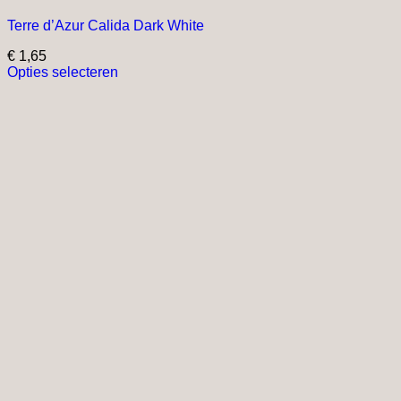
Terre d’Azur Calida Dark White
€
1,65
Opties selecteren
Dit
product
heeft
meerdere
variaties.
Deze
optie
kan
gekozen
worden
op
de
productpagina