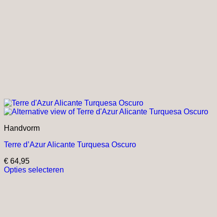
Handvorm
Terre d’Azur Alicante Turquesa Oscuro
€
64,95
Opties selecteren
Dit
product
heeft
meerdere
variaties.