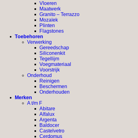
Vloeren
Maatwerk
Granito – Terrazzo
Mozaïek
Plinten
Flagstones
Toebehoren
Verwerking
Gereedschap
Siliconenkit
Tegellijm
Voegmateriaal
Voorstrijk
Onderhoud
Reinigen
Beschermen
Onderhouden
Merken
A t/m F
Abitare
Alfalux
Argenta
Baldocer
Castelvetro
Cerdomus