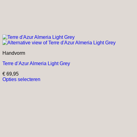
Handvorm
Terre d’Azur Almeria Light Grey
€
69,95
Opties selecteren
Dit
product
heeft
meerdere
variaties.
Deze
optie
kan
gekozen
worden