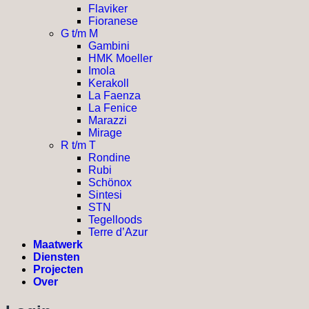
Flaviker
Fioranese
G t/m M
Gambini
HMK Moeller
Imola
Kerakoll
La Faenza
La Fenice
Marazzi
Mirage
R t/m T
Rondine
Rubi
Schönox
Sintesi
STN
Tegelloods
Terre d’Azur
Maatwerk
Diensten
Projecten
Over