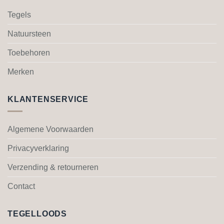
Deze
Deze
optie
optie
Tegels
kan
kan
gekozen
gekozen
Natuursteen
worden
worden
Toebehoren
op
op
de
de
Merken
productpagina
productpagina
KLANTENSERVICE
Algemene Voorwaarden
Privacyverklaring
Verzending & retourneren
Contact
TEGELLOODS