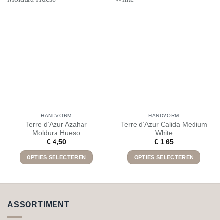
HANDVORM
HANDVORM
Terre d’Azur Azahar
Terre d’Azur Calida Medium
Moldura Hueso
White
€
4,50
€
1,65
OPTIES SELECTEREN
OPTIES SELECTEREN
Dit
Dit
product
product
heeft
heeft
meerdere
meerdere
ASSORTIMENT
variaties.
variaties.