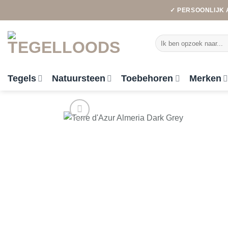
Ga
✓ PERSOONLIJK 
naar
inhoud
Zoeken
naar:
Tegels
Natuursteen
Toebehoren
Merken