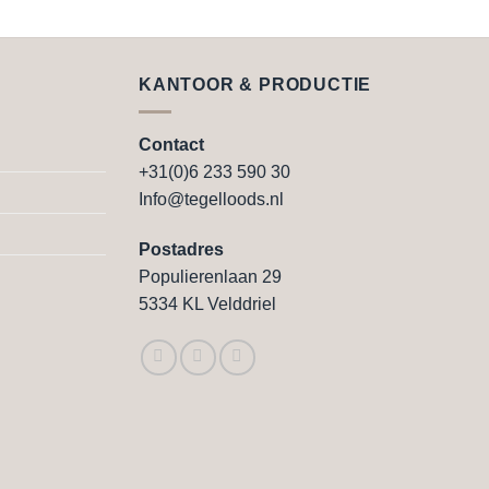
Dit
product
heeft
e
meerdere
KANTOOR & PRODUCTIE
variaties.
Deze
Contact
optie
+31(0)6 233 590 30
kan
Info@tegelloods.nl
gekozen
worden
Postadres
op
Populierenlaan 29
de
5334 KL Velddriel
agina
productpagina