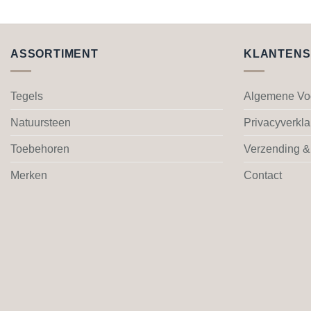
Dit
product
heeft
meerdere
ASSORTIMENT
KLANTENS
variaties.
Deze
Tegels
Algemene Vo
optie
kan
Natuursteen
Privacyverkla
gekozen
worden
Toebehoren
Verzending &
op
Merken
Contact
de
productpagina