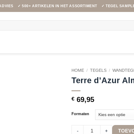
ADVIES
✓ 500+ ARTIKELEN IN HET ASSORTIMENT
✓ TEGEL SAMPL
HOME
/
TEGELS
/
WANDTEG
Terre d’Azur Al
69,95
€
Formaten
Terre d'Azur Almeria Dark Grey
-
+
TOEV