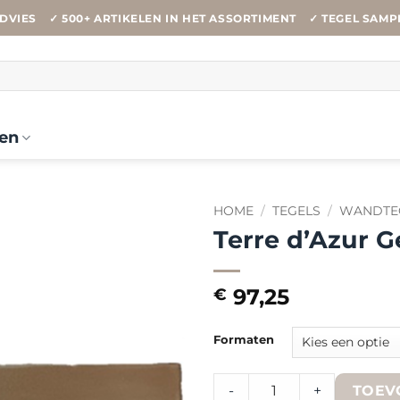
DVIES
✓ 500+ ARTIKELEN IN HET ASSORTIMENT
✓ TEGEL SAMP
en
HOME
/
TEGELS
/
WANDTE
Terre d’Azur G
97,25
€
Formaten
Terre d'Azur Gerona Metal F
-
+
TOEV