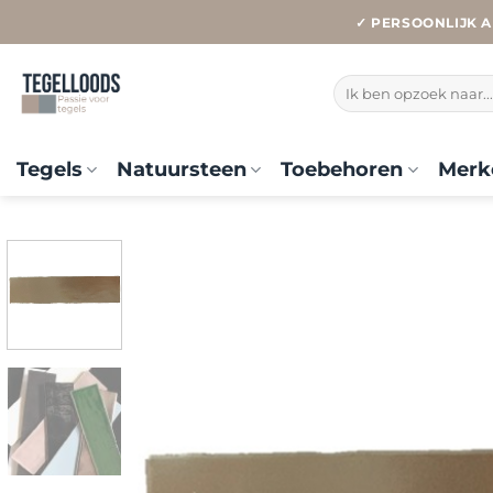
Ga
✓ PERSOONLIJK A
naar
inhoud
Zoeken
naar:
Tegels
Natuursteen
Toebehoren
Merk