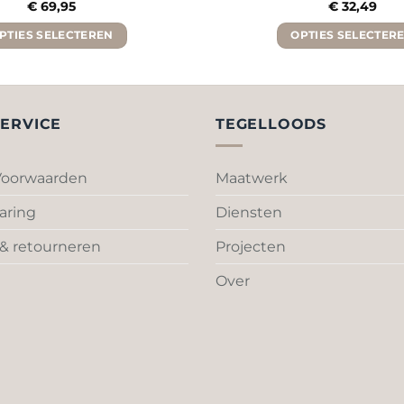
€
69,95
€
32,49
PTIES SELECTEREN
OPTIES SELECTER
Dit
Dit
product
product
heeft
heeft
meerdere
meerde
ERVICE
TEGELLOODS
variaties.
variaties
Deze
Deze
oorwaarden
Maatwerk
optie
optie
kan
kan
aring
Diensten
gekozen
gekoze
worden
worden
& retourneren
Projecten
op
op
Over
de
de
productpagina
product