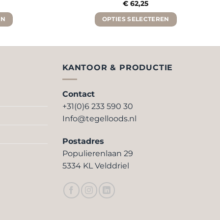
€
62,25
EN
OPTIES SELECTEREN
Dit
product
heeft
re
meerdere
KANTOOR & PRODUCTIE
.
variaties.
Deze
Contact
optie
+31(0)6 233 590 30
kan
Info@tegelloods.nl
n
gekozen
worden
Postadres
op
Populierenlaan 29
de
5334 KL Velddriel
pagina
productpagina