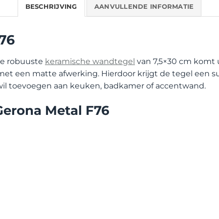
BESCHRIJVING
AANVULLENDE INFORMATIE
F76
ze robuuste
keramische wandtegel
van 7,5×30 cm komt 
met een matte afwerking. Hierdoor krijgt de tegel een subt
te wil toevoegen aan keuken, badkamer of accentwand.
Gerona Metal F76