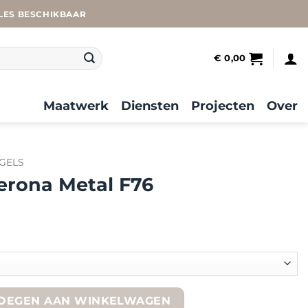
LES BESCHIKBAAR
€
0,00
Maatwerk
Diensten
Projecten
Over
GELS
erona Metal F76
76 quantity
OEGEN AAN WINKELWAGEN