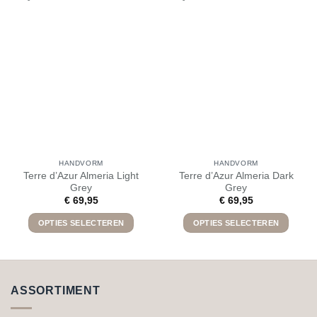
HANDVORM
HANDVORM
Terre d’Azur Almeria Light
Terre d’Azur Almeria Dark
Grey
Grey
€
69,95
€
69,95
OPTIES SELECTEREN
OPTIES SELECTEREN
Dit
Dit
product
product
heeft
heeft
meerdere
meerdere
ASSORTIMENT
variaties.
variaties.
Deze
Deze