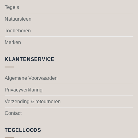
optie
optie
Tegels
kan
kan
gekozen
gekozen
Natuursteen
worden
worden
Toebehoren
op
op
de
de
Merken
productpagina
productpagina
KLANTENSERVICE
Algemene Voorwaarden
Privacyverklaring
Verzending & retourneren
Contact
TEGELLOODS