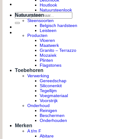
Betonlook
Houtlook
Natuursteenlook
Zoeken
Natuursteen
naar:
Steensoorten
Belgisch hardsteen
Leisteen
Producten
Vloeren
Maatwerk
Granito – Terrazzo
Mozaïek
Plinten
Flagstones
Toebehoren
Verwerking
Gereedschap
Siliconenkit
Tegellijm
Voegmateriaal
Voorstrijk
Onderhoud
Reinigen
Beschermen
Onderhouden
Merken
A t/m F
Abitare