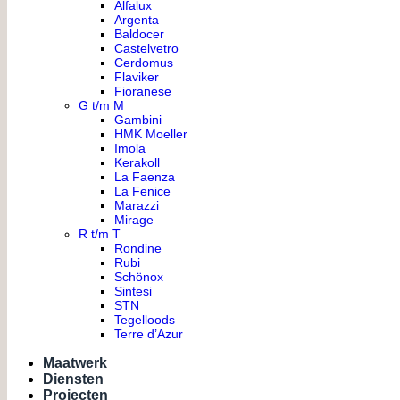
Alfalux
Argenta
Baldocer
Castelvetro
Cerdomus
Flaviker
Fioranese
G t/m M
Gambini
HMK Moeller
Imola
Kerakoll
La Faenza
La Fenice
Marazzi
Mirage
R t/m T
Rondine
Rubi
Schönox
Sintesi
STN
Tegelloods
Terre d’Azur
Maatwerk
Diensten
Projecten