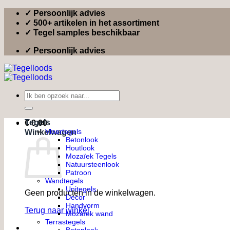
Ga
✓ Persoonlijk advies
naar
✓ 500+ artikelen in het assortiment
inhoud
✓ Tegel samples beschikbaar
✓ Persoonlijk advies
Zoeken
naar:
Tegels
€
0,00
Vloertegels
Winkelwagen
Betonlook
Houtlook
Mozaïek Tegels
Natuursteenlook
Patroon
Wandtegels
Unitegels
Geen producten in de winkelwagen.
Decor
Handvorm
Terug naar winkel
Mozaïek wand
Terrastegels