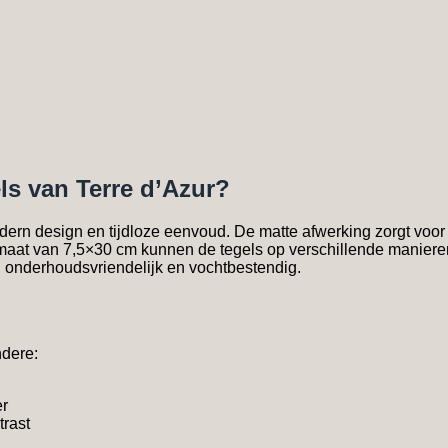
s van Terre d’Azur?
ern design en tijdloze eenvoud. De matte afwerking zorgt voor ee
rmaat van 7,5×30 cm kunnen de tegels op verschillende manieren w
 onderhoudsvriendelijk en vochtbestendig.
ndere:
er
trast