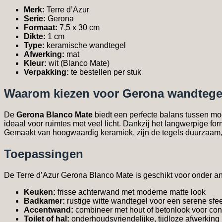
Merk:
Terre d’Azur
Serie:
Gerona
Formaat:
7,5 x 30 cm
Dikte:
1 cm
Type:
keramische wandtegel
Afwerking:
mat
Kleur:
wit (Blanco Mate)
Verpakking:
te bestellen per stuk
Waarom kiezen voor Gerona wandtegel
De
Gerona Blanco Mate
biedt een perfecte balans tussen mod
ideaal voor ruimtes met veel licht. Dankzij het langwerpige fo
Gemaakt van hoogwaardig keramiek, zijn de tegels duurzaam,
Toepassingen
De Terre d’Azur Gerona Blanco Mate is geschikt voor onder a
Keuken:
frisse achterwand met moderne matte look
Badkamer:
rustige witte wandtegel voor een serene sfe
Accentwand:
combineer met hout of betonlook voor con
Toilet of hal:
onderhoudsvriendelijke, tijdloze afwerking