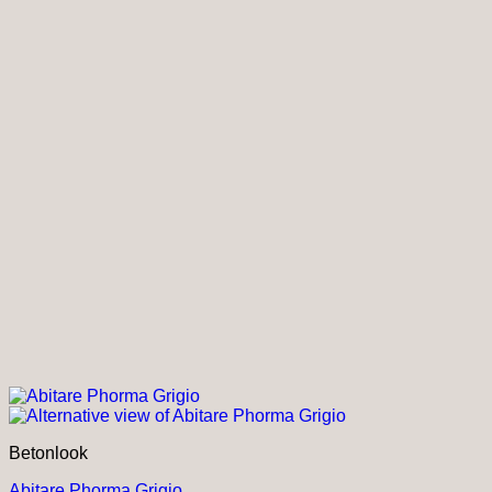
productpagina
Betonlook
Abitare Phorma Grigio