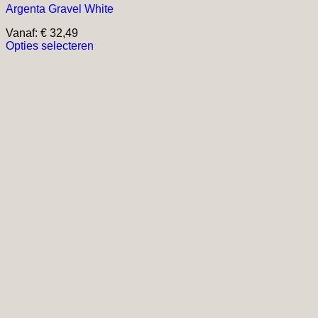
Argenta Gravel White
Vanaf:
€
32,49
Opties selecteren
Dit
product
heeft
meerdere
variaties.
Deze
optie
kan
gekozen
worden
op
de
productpagina