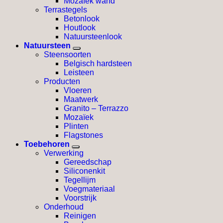
Mozaïek wand
Terrastegels
Betonlook
Houtlook
Natuursteenlook
Natuursteen
Steensoorten
Belgisch hardsteen
Leisteen
Producten
Vloeren
Maatwerk
Granito – Terrazzo
Mozaïek
Plinten
Flagstones
Toebehoren
Verwerking
Gereedschap
Siliconenkit
Tegellijm
Voegmateriaal
Voorstrijk
Onderhoud
Reinigen