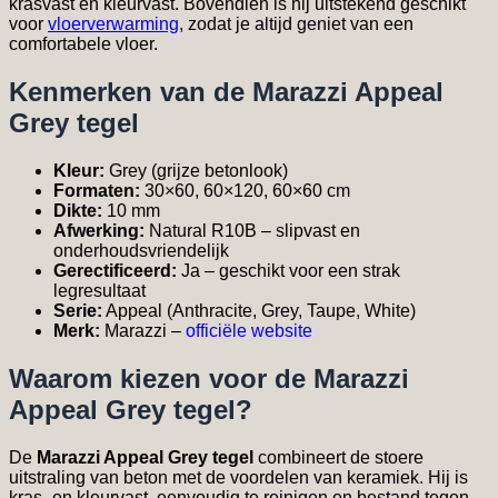
krasvast en kleurvast. Bovendien is hij uitstekend geschikt
voor
vloerverwarming
, zodat je altijd geniet van een
comfortabele vloer.
Kenmerken van de Marazzi Appeal
Grey tegel
Kleur:
Grey (grijze betonlook)
Formaten:
30×60, 60×120, 60×60 cm
Dikte:
10 mm
Afwerking:
Natural R10B – slipvast en
onderhoudsvriendelijk
Gerectificeerd:
Ja – geschikt voor een strak
legresultaat
Serie:
Appeal (Anthracite, Grey, Taupe, White)
Merk:
Marazzi –
officiële website
Waarom kiezen voor de Marazzi
Appeal Grey tegel?
De
Marazzi Appeal Grey tegel
combineert de stoere
uitstraling van beton met de voordelen van keramiek. Hij is
kras- en kleurvast, eenvoudig te reinigen en bestand tegen