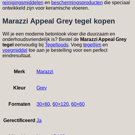
reinigingsmiddelen
en
beschermingsproducten
die speciaal
ontwikkeld zijn voor keramische vloeren.
Marazzi Appeal Grey tegel kopen
Wil je een moderne betonlook vloer die duurzaam en
onderhoudsvriendelijk is? Bestel de
Marazzi Appeal Grey
tegel
eenvoudig bij
Tegelloods
. Voeg
tegellijm
en
voegmiddel
toe aan je bestelling voor een perfect
eindresultaat.
Merk
Marazzi
Kleur
Grey
Formaten
30×60
,
60×120
,
60×60
Gerectificeerd
Ja