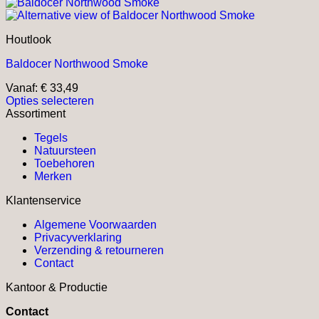
Houtlook
Baldocer Northwood Smoke
Vanaf:
€
33,49
Opties selecteren
Dit
Assortiment
product
Tegels
heeft
Natuursteen
meerdere
Toebehoren
variaties.
Merken
Deze
optie
Klantenservice
kan
gekozen
Algemene Voorwaarden
worden
Privacyverklaring
op
Verzending & retourneren
de
Contact
productpagina
Kantoor & Productie
Contact