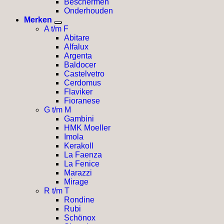
Beschermen
Onderhouden
Merken
A t/m F
Abitare
Alfalux
Argenta
Baldocer
Castelvetro
Cerdomus
Flaviker
Fioranese
G t/m M
Gambini
HMK Moeller
Imola
Kerakoll
La Faenza
La Fenice
Marazzi
Mirage
R t/m T
Rondine
Rubi
Schönox