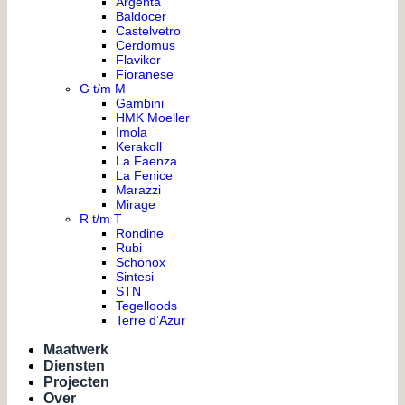
Argenta
Baldocer
Castelvetro
Cerdomus
Flaviker
Fioranese
G t/m M
Gambini
HMK Moeller
Imola
Kerakoll
La Faenza
La Fenice
Marazzi
Mirage
R t/m T
Rondine
Rubi
Schönox
Sintesi
STN
Tegelloods
Terre d’Azur
Maatwerk
Diensten
Projecten
Over