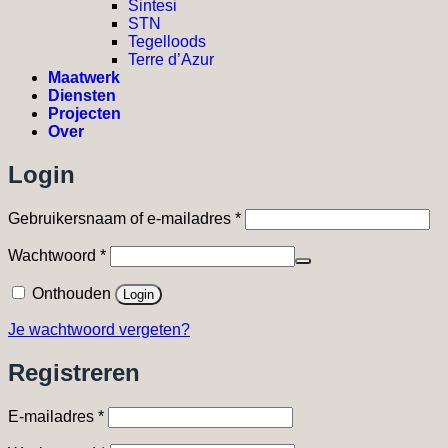
Sintesi
STN
Tegelloods
Terre d’Azur
Maatwerk
Diensten
Projecten
Over
Login
Vereist
Gebruikersnaam of e-mailadres
*
Vereist
Wachtwoord
*
Onthouden
Login
Je wachtwoord vergeten?
Registreren
Vereist
E-mailadres
*