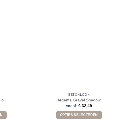
BETONLOOK
io
Argenta Gravel Shadow
Vanaf:
€
32,49
EN
OPTIES SELECTEREN
Dit