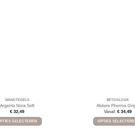
WANDTEGELS
BETONLOOK
Argenta Nora Soft
Abitare Phorma Grig
€
32,49
Vanaf:
€
34,49
PTIES SELECTEREN
OPTIES SELECTER
Dit
Dit