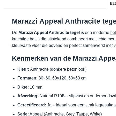
BE
Marazzi Appeal Anthracite tege
De
Marazzi Appeal Anthracite tegel
is een moderne
bet
krachtige basis die uitstekend combineert met lichte meu
kleurvaste vloer die bovendien perfect samenwerkt met
v
Kenmerken van de Marazzi Appeal
Kleur:
Anthracite (donkere betonlook)
Formaten:
30×60, 60×120, 60×60 cm
Dikte:
10 mm
Afwerking:
Natural R10B – slipvast en onderhoudsvri
Gerectificeerd:
Ja – ideaal voor een strak legresultaa
Serie:
Appeal (Anthracite, Grey, Taupe, White)