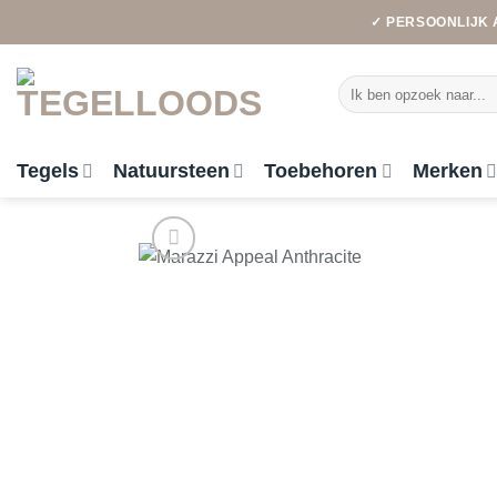
Ga
✓ PERSOONLIJK 
naar
inhoud
Zoeken
naar:
Tegels
Natuursteen
Toebehoren
Merken