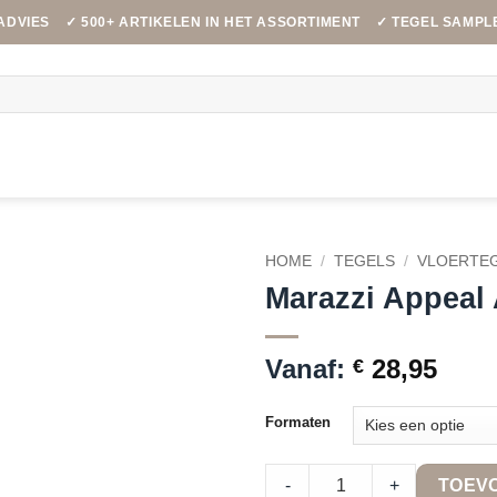
ADVIES
✓ 500+ ARTIKELEN IN HET ASSORTIMENT
✓ TEGEL SAMPL
HOME
/
TEGELS
/
VLOERTE
Marazzi Appeal 
Vanaf:
28,95
€
Formaten
Marazzi Appeal Anthracite quan
-
+
TOEV