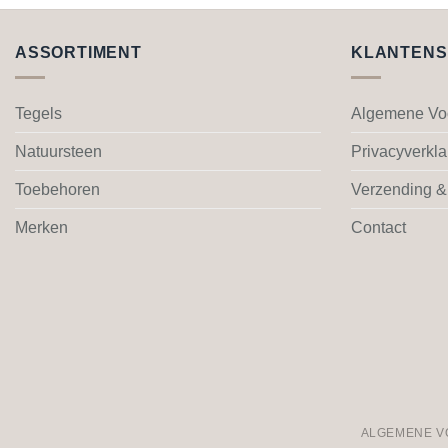
product
heeft
meerdere
ASSORTIMENT
KLANTENS
variaties.
Deze
Tegels
Algemene Vo
optie
kan
Natuursteen
Privacyverkla
gekozen
worden
Toebehoren
Verzending &
op
Merken
Contact
de
productpagina
ALGEMENE 