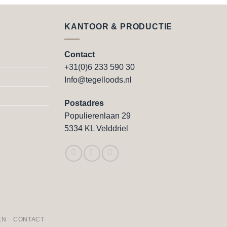
product
heeft
e
meerdere
KANTOOR & PRODUCTIE
variaties.
Deze
Contact
optie
+31(0)6 233 590 30
kan
Info@tegelloods.nl
gekozen
worden
Postadres
op
Populierenlaan 29
de
5334 KL Velddriel
agina
productpagina
EN
CONTACT