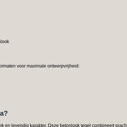
nlook
 formaten voor maximale ontwerpvrijheid:
na?
ek en levendig karakter. Deze betonlook tegel combineert prachti