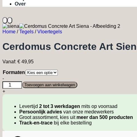
Over
Home
/
Tegels
/
Vloertegels
Cerdomus Concrete Art Sie
Vanaf:
€
49,95
Formaten
Cerdomus
-
Concrete
Toevoegen aan winkelwagen
Art
+
Siena
quantity
Levertijd
2 tot 3 werkdagen
mits op voorraad
Persoonlijk advies
van onze medewerkers
Groot assortiment, kies uit
meer dan 500 producten
Track-en-trace
bij elke bestelling