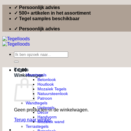
Ga
✓ Persoonlijk advies
naar
✓ 500+ artikelen in het assortiment
inhoud
✓ Tegel samples beschikbaar
✓ Persoonlijk advies
Zoeken
naar:
Tegels
€
0,00
Vloertegels
Winkelwagen
Betonlook
Houtlook
Mozaïek Tegels
Natuursteenlook
Patroon
Wandtegels
Unitegels
Geen producten in de winkelwagen.
Decor
Handvorm
Terug naar winkel
Mozaïek wand
Terrastegels