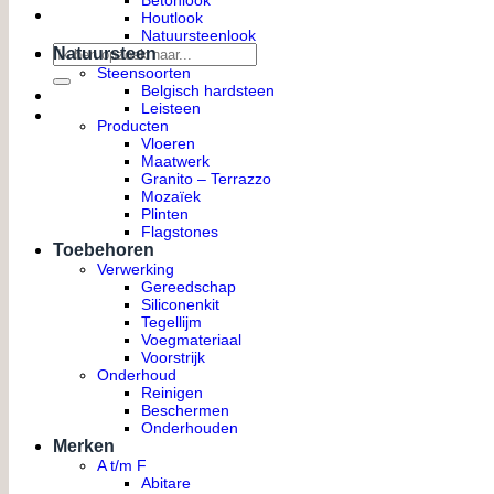
Betonlook
Houtlook
Natuursteenlook
Zoeken
Natuursteen
naar:
Steensoorten
Belgisch hardsteen
Leisteen
Producten
Vloeren
Maatwerk
Granito – Terrazzo
Mozaïek
Plinten
Flagstones
Toebehoren
Verwerking
Gereedschap
Siliconenkit
Tegellijm
Voegmateriaal
Voorstrijk
Onderhoud
Reinigen
Beschermen
Onderhouden
Merken
A t/m F
Abitare