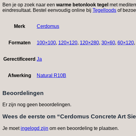
Ben je op zoek naar een
warme betonlook tegel
met mediterr
eindresultaat. Bestel eenvoudig online bij
Tegelloods
of bezoe
Merk
Cerdomus
Formaten
100×100
,
120×120
,
120×280
,
30×60
,
60×120
Gerectificeerd
Ja
Afwerking
Natural R10B
Beoordelingen
Er zijn nog geen beoordelingen.
Wees de eerste om “Cerdomus Concrete Art Sie
Je moet
ingelogd zijn
om een beoordeling te plaatsen.