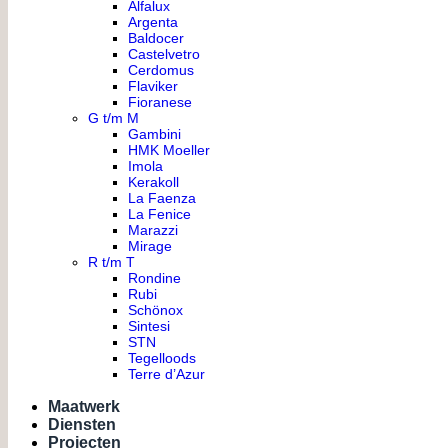
Alfalux
Argenta
Baldocer
Castelvetro
Cerdomus
Flaviker
Fioranese
G t/m M
Gambini
HMK Moeller
Imola
Kerakoll
La Faenza
La Fenice
Marazzi
Mirage
R t/m T
Rondine
Rubi
Schönox
Sintesi
STN
Tegelloods
Terre d’Azur
Maatwerk
Diensten
Projecten