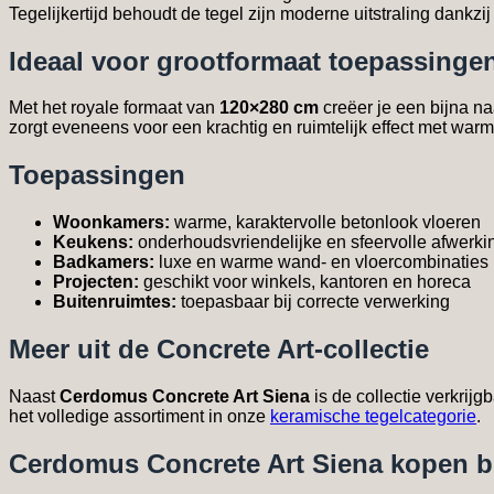
Tegelijkertijd behoudt de tegel zijn moderne uitstraling dankzij
Ideaal voor grootformaat toepassinge
Met het royale formaat van
120×280 cm
creëer je een bijna n
zorgt eveneens voor een krachtig en ruimtelijk effect met warme
Toepassingen
Woonkamers:
warme, karaktervolle betonlook vloeren
Keukens:
onderhoudsvriendelijke en sfeervolle afwerki
Badkamers:
luxe en warme wand- en vloercombinaties
Projecten:
geschikt voor winkels, kantoren en horeca
Buitenruimtes:
toepasbaar bij correcte verwerking
Meer uit de Concrete Art-collectie
Naast
Cerdomus Concrete Art Siena
is de collectie verkrij
het volledige assortiment in onze
keramische tegelcategorie
.
Cerdomus Concrete Art Siena kopen bi