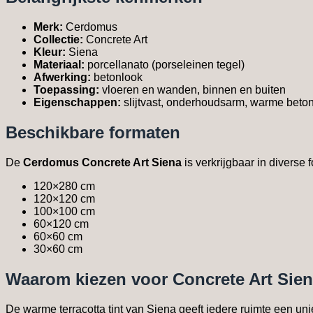
Merk:
Cerdomus
Collectie:
Concrete Art
Kleur:
Siena
Materiaal:
porcellanato (porseleinen tegel)
Afwerking:
betonlook
Toepassing:
vloeren en wanden, binnen en buiten
Eigenschappen:
slijtvast, onderhoudsarm, warme beto
Beschikbare formaten
De
Cerdomus Concrete Art Siena
is verkrijgbaar in diverse
120×280 cm
120×120 cm
100×100 cm
60×120 cm
60×60 cm
30×60 cm
Waarom kiezen voor Concrete Art Sie
De warme terracotta tint van Siena geeft iedere ruimte een uni