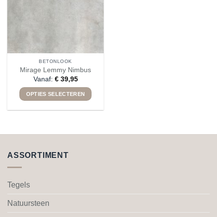
BETONLOOK
Mirage Lemmy Nimbus
Vanaf:
€
39,95
OPTIES SELECTEREN
Dit
product
heeft
meerdere
variaties.
ASSORTIMENT
Deze
optie
kan
Tegels
gekozen
worden
Natuursteen
op