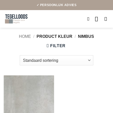
Ga
✓ PERSOONLIJK ADVIES
naar
inhoud
HOME
/
PRODUCT KLEUR
/
NIMBUS
FILTER