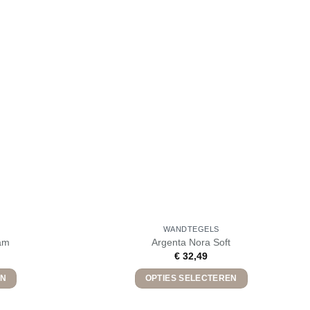
WANDTEGELS
am
Argenta Nora Soft
€
32,49
EN
OPTIES SELECTEREN
Dit