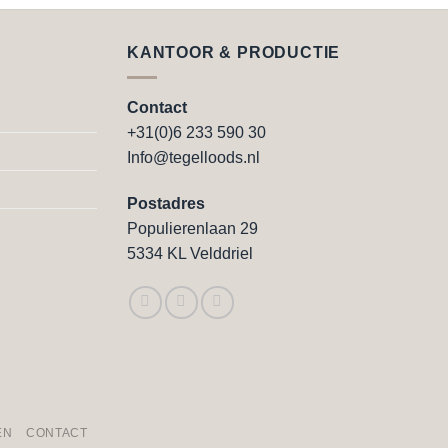
product
heeft
e
meerdere
KANTOOR & PRODUCTIE
variaties.
Deze
Contact
optie
+31(0)6 233 590 30
kan
Info@tegelloods.nl
gekozen
worden
Postadres
op
Populierenlaan 29
de
5334 KL Velddriel
agina
productpagina
EN
CONTACT