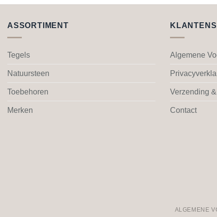
product
heeft
meerdere
ASSORTIMENT
KLANTENS
variaties.
Deze
Tegels
Algemene Vo
optie
kan
Natuursteen
Privacyverkla
gekozen
worden
Toebehoren
Verzending &
op
Merken
Contact
de
productpagina
ALGEMENE 