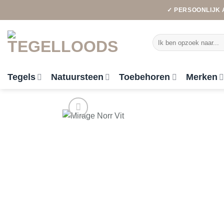
Ga
✓ PERSOONLIJK 
naar
inhoud
Zoeken
naar:
Tegels
Natuursteen
Toebehoren
Merken