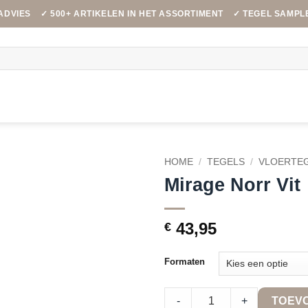
ADVIES
✓ 500+ ARTIKELEN IN HET ASSORTIMENT
✓ TEGEL SAMPL
HOME
/
TEGELS
/
VLOERTE
Mirage Norr Vit
43,95
€
Formaten
Mirage Norr Vit quantity
-
+
TOEV