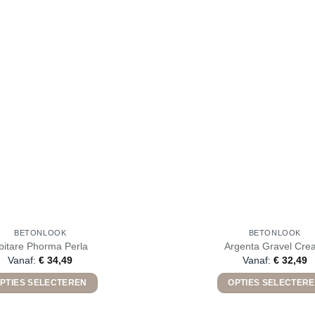
BETONLOOK
BETONLOOK
bitare Phorma Perla
Argenta Gravel Cre
Vanaf:
€
34,49
Vanaf:
€
32,49
PTIES SELECTEREN
OPTIES SELECTER
Dit
Dit