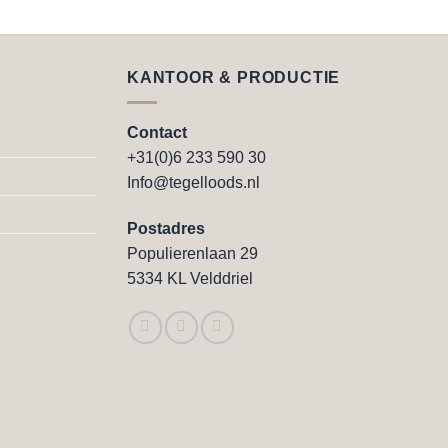
Dit
product
heeft
e
meerdere
KANTOOR & PRODUCTIE
variaties.
Deze
Contact
optie
+31(0)6 233 590 30
kan
Info@tegelloods.nl
gekozen
worden
Postadres
op
Populierenlaan 29
de
5334 KL Velddriel
agina
productpagina