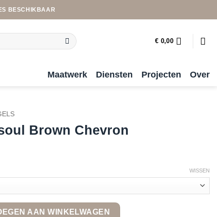
ES BESCHIKBAAR
€
0,00
Maatwerk
Diensten
Projecten
Over
GELS
ksoul Brown Chevron
WISSEN
evron quantity
OEGEN AAN WINKELWAGEN