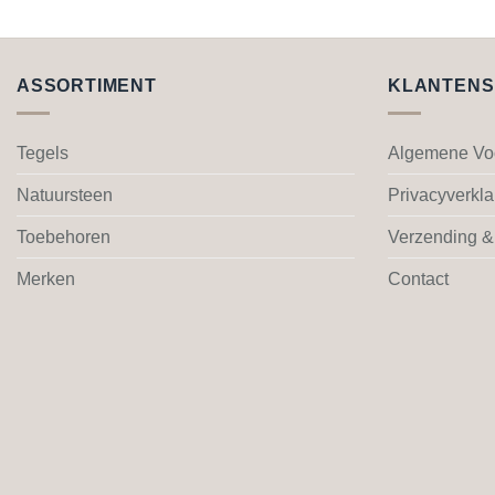
Dit
product
heeft
meerdere
ASSORTIMENT
KLANTENS
variaties.
Deze
Tegels
Algemene Vo
optie
kan
Natuursteen
Privacyverkla
gekozen
worden
Toebehoren
Verzending &
op
Merken
Contact
de
productpagina