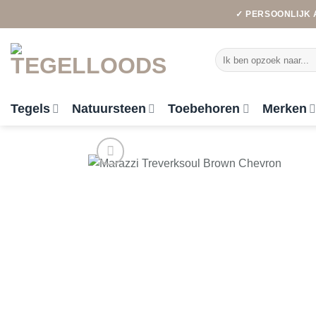
Ga
✓ PERSOONLIJK 
naar
inhoud
Zoeken
naar:
Tegels
Natuursteen
Toebehoren
Merken