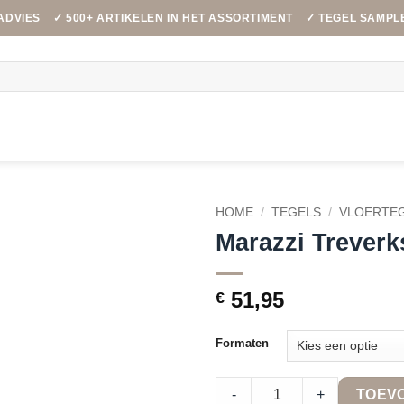
ADVIES
✓ 500+ ARTIKELEN IN HET ASSORTIMENT
✓ TEGEL SAMPL
HOME
/
TEGELS
/
VLOERTE
Marazzi Trever
51,95
€
Formaten
Marazzi Treverksoul Brown Ch
-
+
TOEV