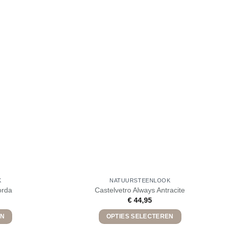
K
NATUURSTEENLOOK
orda
Castelvetro Always Antracite
€
44,95
EN
OPTIES SELECTEREN