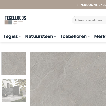
Ga
✓ PERSOONLIJK A
naar
inhoud
Zoeken
naar:
Tegels
Natuursteen
Toebehoren
Merk