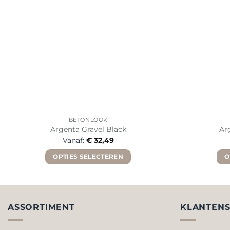
BETONLOOK
Argenta Gravel Black
Ar
Vanaf:
€
32,49
OPTIES SELECTEREN
O
Dit
product
heeft
meerdere
ASSORTIMENT
KLANTENS
variaties.
Deze