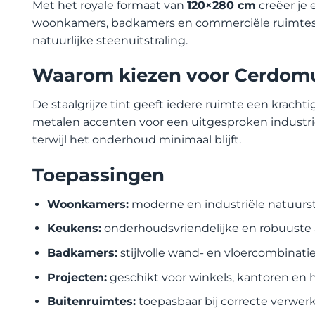
Met het royale formaat van
120×280 cm
creëer je 
woonkamers, badkamers en commerciële ruimtes
natuurlijke steenuitstraling.
Waarom kiezen voor Cerdomu
De staalgrijze tint geeft iedere ruimte een krach
metalen accenten voor een uitgesproken industriël
terwijl het onderhoud minimaal blijft.
Toepassingen
Woonkamers:
moderne en industriële natuurs
Keukens:
onderhoudsvriendelijke en robuuste
Badkamers:
stijlvolle wand- en vloercombinati
Projecten:
geschikt voor winkels, kantoren en 
Buitenruimtes:
toepasbaar bij correcte verwer