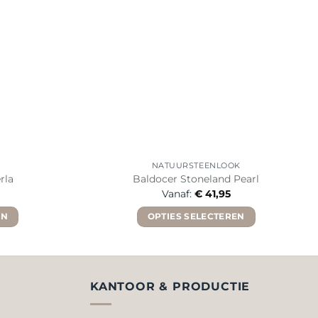
NATUURSTEENLOOK
rla
Baldocer Stoneland Pearl
Vanaf:
€
41,95
EN
OPTIES SELECTEREN
Dit
product
heeft
re
meerdere
KANTOOR & PRODUCTIE
.
variaties.
Deze