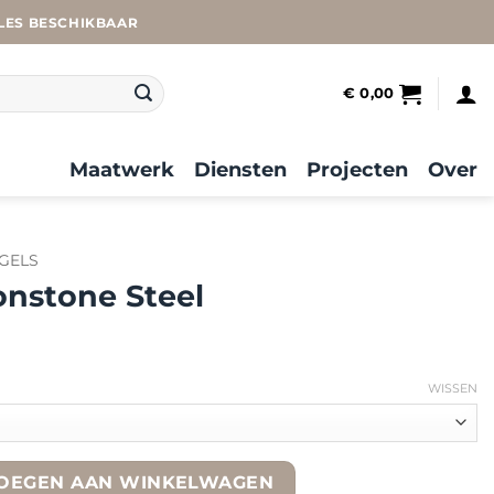
LES BESCHIKBAAR
€
0,00
Maatwerk
Diensten
Projecten
Over
GELS
nstone Steel
WISSEN
quantity
OEGEN AAN WINKELWAGEN