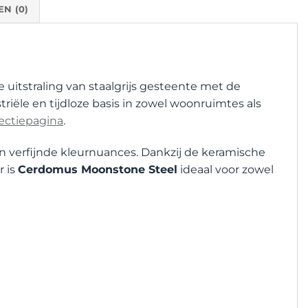
N (0)
itstraling van staalgrijs gesteente met de
riële en tijdloze basis in zowel woonruimtes als
ectiepagina
.
n verfijnde kleurnuances. Dankzij de keramische
r is
Cerdomus Moonstone Steel
ideaal voor zowel