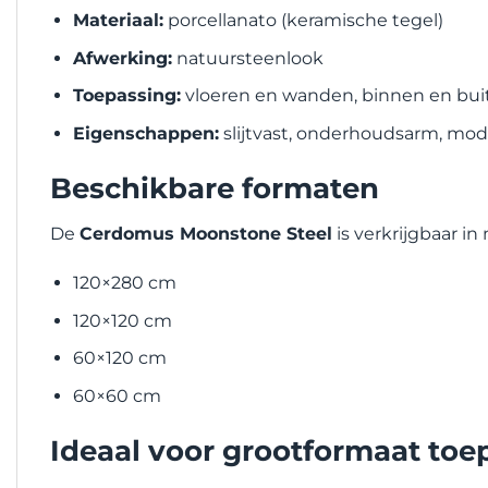
Materiaal:
porcellanato (keramische tegel)
Afwerking:
natuursteenlook
Toepassing:
vloeren en wanden, binnen en bui
Eigenschappen:
slijtvast, onderhoudsarm, mode
Beschikbare formaten
De
Cerdomus Moonstone Steel
is verkrijgbaar i
120×280 cm
120×120 cm
60×120 cm
60×60 cm
Ideaal voor grootformaat toe