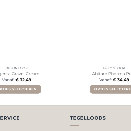
BETONLOOK
BETONLOOK
genta Gravel Cream
Abitare Phorma Pe
Vanaf:
€
32,49
Vanaf:
€
34,49
PTIES SELECTEREN
OPTIES SELECTER
Dit
Dit
product
product
heeft
heeft
meerdere
meerde
ERVICE
TEGELLOODS
variaties.
variaties
Deze
Deze