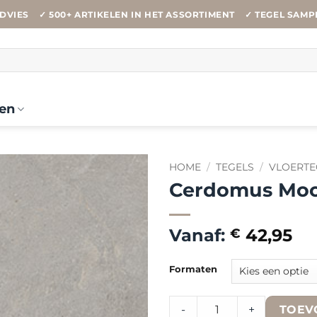
DVIES
✓ 500+ ARTIKELEN IN HET ASSORTIMENT
✓ TEGEL SAMP
en
HOME
/
TEGELS
/
VLOERTE
Cerdomus Moo
Vanaf:
42,95
€
Formaten
Cerdomus Moonstone Steel 
-
+
TOEV