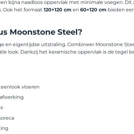
een bijna naadloos oppervlak met minimale voegen. Dit z
. Ook het formaat
120×120 cm
en
60×120 cm
bieden een
s Moonstone Steel?
tige en eigentijdse uitstraling. Combineer Moonstone St
e look. Dankzij het keramische oppervlak is de tegel be
teenlook vloeren
 afwerking
es
horeca
king