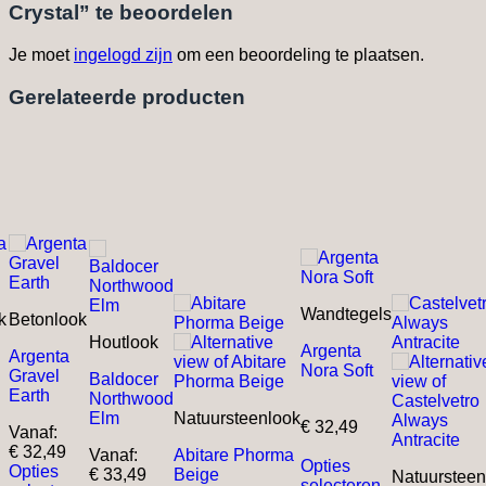
Crystal” te beoordelen
Je moet
ingelogd zijn
om een beoordeling te plaatsen.
Gerelateerde producten
Wandtegels
k
Betonlook
Houtlook
Argenta
Argenta
Nora Soft
Gravel
Baldocer
Earth
Northwood
Elm
Natuursteenlook
€
32,49
Vanaf:
€
32,49
Vanaf:
Abitare Phorma
Opties
Opties
€
33,49
Beige
Natuursteen
selecteren