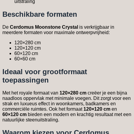
uitstraling
Beschikbare formaten
De
Cerdomus Moonstone Crystal
is verkrijgbaar in
meerdere formaten voor maximale ontwerpvrijheid:
120×280 cm
120×120 cm
60×120 cm
60×60 cm
Ideaal voor grootformaat
toepassingen
Met het royale formaat van
120×280 cm
creëer je een bijna
naadloos oppervlak met minimale voegen. Dit zorgt voor een
strak en luxueus effect in woonkamers, badkamers en
commerciële ruimtes. Ook het formaat
120×120 cm
en
60×120 cm
bieden een modern en krachtig resultaat met een
natuurlijke steenuitstraling.
Waarom kiezen voor Cerdomus