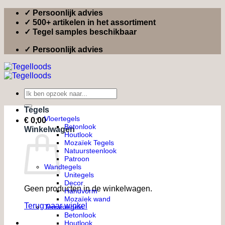
Ga
✓ Persoonlijk advies
naar
✓ 500+ artikelen in het assortiment
inhoud
✓ Tegel samples beschikbaar
✓ Persoonlijk advies
Zoeken
naar:
Tegels
Vloertegels
€
0,00
Betonlook
Winkelwagen
Houtlook
Mozaïek Tegels
Natuursteenlook
Patroon
Wandtegels
Unitegels
Decor
Geen producten in de winkelwagen.
Handvorm
Mozaïek wand
Terug naar winkel
Terrastegels
Betonlook
Houtlook