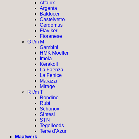
Alfalux
Argenta
Baldocer
Castelvetro
Cerdomus
Flaviker
Fioranese
G t/m M
Gambini
HMK Moeller
Imola
Kerakoll
La Faenza
La Fenice
Marazzi
Mirage
R t/m T
Rondine
Rubi
Schönox
Sintesi
STN
Tegelloods
Terre d’Azur
Maatwerk