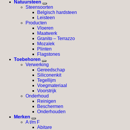
Natuursteen
Steensoorten
Belgisch hardsteen
Leisteen
Producten
Vloeren
Maatwerk
Granito – Terrazzo
Mozaïek
Plinten
Flagstones
Toebehoren
Verwerking
Gereedschap
Siliconenkit
Tegellijm
Voegmateriaal
Voorstrijk
Onderhoud
Reinigen
Beschermen
Onderhouden
Merken
A t/m F
Abitare