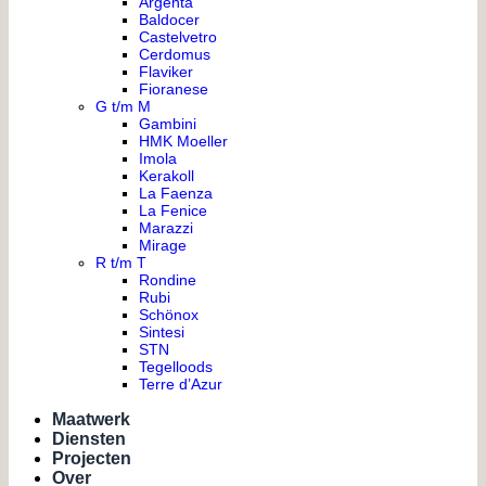
Argenta
Baldocer
Castelvetro
Cerdomus
Flaviker
Fioranese
G t/m M
Gambini
HMK Moeller
Imola
Kerakoll
La Faenza
La Fenice
Marazzi
Mirage
R t/m T
Rondine
Rubi
Schönox
Sintesi
STN
Tegelloods
Terre d’Azur
Maatwerk
Diensten
Projecten
Over