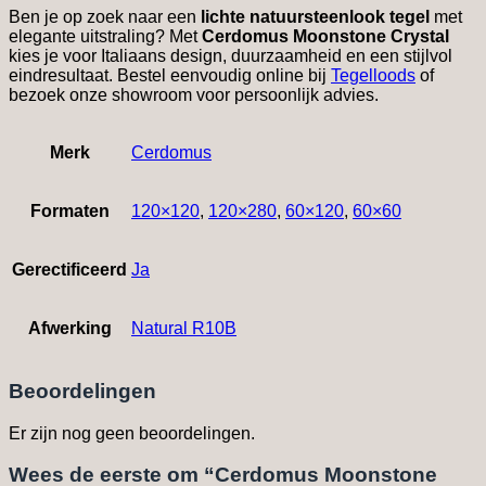
Ben je op zoek naar een
lichte natuursteenlook tegel
met
elegante uitstraling? Met
Cerdomus Moonstone Crystal
kies je voor Italiaans design, duurzaamheid en een stijlvol
eindresultaat. Bestel eenvoudig online bij
Tegelloods
of
bezoek onze showroom voor persoonlijk advies.
Merk
Cerdomus
Formaten
120×120
,
120×280
,
60×120
,
60×60
Gerectificeerd
Ja
Afwerking
Natural R10B
Beoordelingen
Er zijn nog geen beoordelingen.
Wees de eerste om “Cerdomus Moonstone