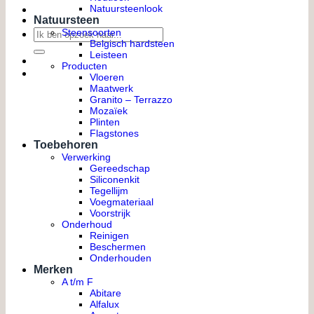
Natuursteenlook
Natuursteen
Zoeken
Steensoorten
Belgisch hardsteen
naar:
Leisteen
Producten
Vloeren
Maatwerk
Granito – Terrazzo
Mozaïek
Plinten
Flagstones
Toebehoren
Verwerking
Gereedschap
Siliconenkit
Tegellijm
Voegmateriaal
Voorstrijk
Onderhoud
Reinigen
Beschermen
Onderhouden
Merken
A t/m F
Abitare
Alfalux