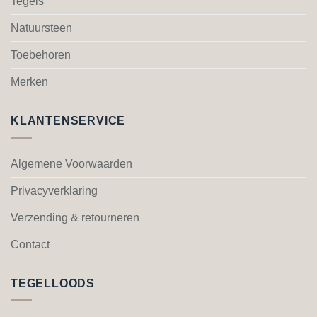
Tegels
kan
kan
gekozen
gekozen
Natuursteen
worden
worden
Toebehoren
op
op
de
de
Merken
productpagina
productpagina
KLANTENSERVICE
Algemene Voorwaarden
Privacyverklaring
Verzending & retourneren
Contact
TEGELLOODS