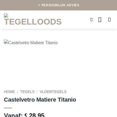
Ga
✓ PERSOONLIJK ADVIES
naar
inhoud
HOME
/
TEGELS
/
VLOERTEGELS
Castelvetro Matiere Titanio
Vanaf:
28,95
€