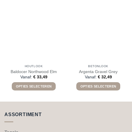
HOUTLOOK
BETONLOOK
Baldocer Northwood Elm
Argenta Gravel Grey
Vanaf:
€
33,49
Vanaf:
€
32,49
OPTIES SELECTEREN
OPTIES SELECTEREN
Dit
Dit
product
product
heeft
heeft
meerdere
meerdere
ASSORTIMENT
variaties.
variaties.
Deze
Deze
optie
optie