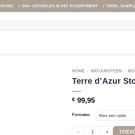
ADVIES
✓ 500+ ARTIKELEN IN HET ASSORTIMENT
✓ TEGEL SAMPL
HOME
/
NATUURSTEEN
/
MO
Terre d’Azur St
99,95
€
Formaten
Terre d'Azur Stone Sliced Blac
-
+
TOEV