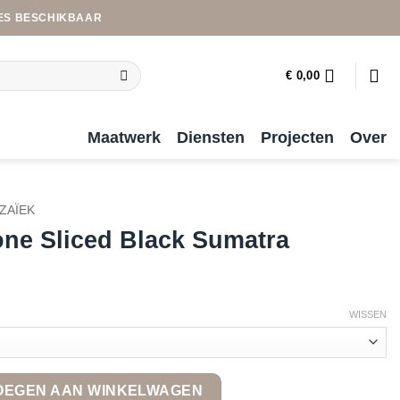
ES BESCHIKBAAR
€
0,00
Maatwerk
Diensten
Projecten
Over
ZAÏEK
one Sliced Black Sumatra
WISSEN
k Sumatra quantity
OEGEN AAN WINKELWAGEN