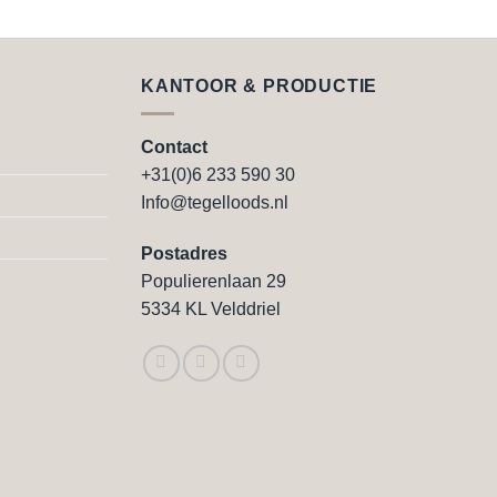
Dit
product
heeft
e
meerdere
KANTOOR & PRODUCTIE
variaties.
Deze
Contact
optie
+31(0)6 233 590 30
kan
Info@tegelloods.nl
gekozen
worden
Postadres
op
Populierenlaan 29
de
5334 KL Velddriel
agina
productpagina