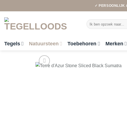
Ga
✓ PERSOONLIJK 
naar
inhoud
Zoeken
naar:
Tegels
Natuursteen
Toebehoren
Merken