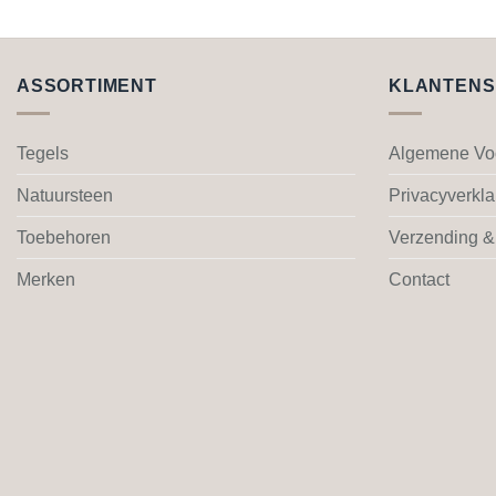
Dit
product
heeft
meerdere
ASSORTIMENT
KLANTENS
variaties.
Deze
Tegels
Algemene Vo
optie
kan
Natuursteen
Privacyverkla
gekozen
worden
Toebehoren
Verzending &
op
Merken
Contact
de
productpagina