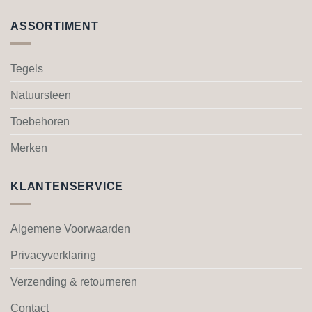
heeft
heeft
meerdere
meerdere
ASSORTIMENT
variaties.
variaties.
Deze
Deze
optie
optie
Tegels
kan
kan
gekozen
gekozen
Natuursteen
worden
worden
Toebehoren
op
op
de
de
Merken
productpagina
productpagina
KLANTENSERVICE
Algemene Voorwaarden
Privacyverklaring
Verzending & retourneren
Contact