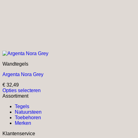
Wandtegels
Argenta Nora Grey
€
32,49
Opties selecteren
Dit
Assortiment
product
Tegels
heeft
Natuursteen
meerdere
Toebehoren
variaties.
Merken
Deze
optie
Klantenservice
kan