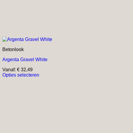
Betonlook
Argenta Gravel White
Vanaf:
€
32,49
Opties selecteren
Dit
product
heeft
meerdere
variaties.
Deze
optie
kan
gekozen
worden