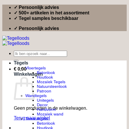
Ga
✓ Persoonlijk advies
naar
✓ 500+ artikelen in het assortiment
inhoud
✓ Tegel samples beschikbaar
✓ Persoonlijk advies
Zoeken
naar:
Tegels
Vloertegels
€
0,00
Betonlook
Winkelwagen
Houtlook
Mozaïek Tegels
Natuursteenlook
Patroon
Wandtegels
Unitegels
Decor
Geen producten in de winkelwagen.
Handvorm
Mozaïek wand
Terug naar winkel
Terrastegels
Betonlook
Houtlook