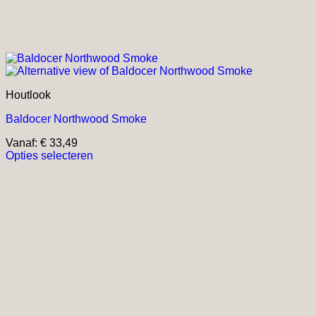
Houtlook
Baldocer Northwood Smoke
Vanaf:
€
33,49
Opties selecteren
Dit
product
heeft
meerdere
variaties.
Deze
optie
kan
gekozen
worden
op
de