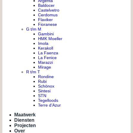
Argenta
Baldocer
Castelvetro
Cerdomus
Flaviker
Fioranese
G t/m M
Gambini
HMK Moeller
Imola
Kerakoll
La Faenza
La Fenice
Marazzi
Mirage
R t/m T
Rondine
Rubi
Schönox
Sintesi
STN
Tegelloods
Terre d’Azur
Maatwerk
Diensten
Projecten
Over