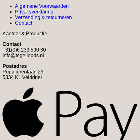
gekozen
Algemene Voorwaarden
worden
Privacyverklaring
op
Verzending & retourneren
de
Contact
productpagina
Kantoor & Productie
Contact
+31(0)6 233 590 30
Info@tegelloods.nl
Postadres
Populierenlaan 29
5334 KL Velddriel
A