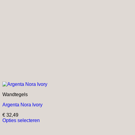
Wandtegels
Argenta Nora Ivory
€
32,49
Opties selecteren
Dit
product