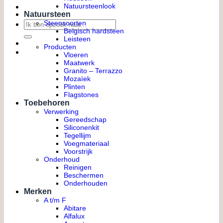
Natuursteenlook
Natuursteen
Zoeken
Steensoorten
Belgisch hardsteen
naar:
Leisteen
Producten
Vloeren
Maatwerk
Granito – Terrazzo
Mozaïek
Plinten
Flagstones
Toebehoren
Verwerking
Gereedschap
Siliconenkit
Tegellijm
Voegmateriaal
Voorstrijk
Onderhoud
Reinigen
Beschermen
Onderhouden
Merken
A t/m F
Abitare
Alfalux