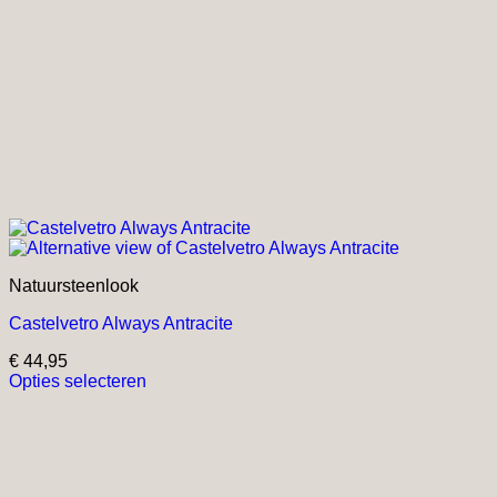
Natuursteenlook
Castelvetro Always Antracite
€
44,95
Opties selecteren
Dit
product
heeft
meerdere
variaties.