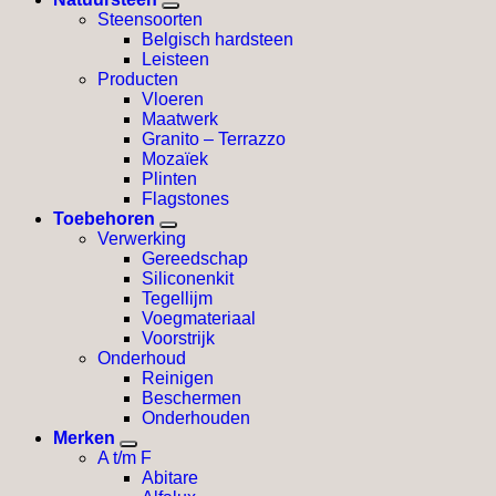
Steensoorten
Belgisch hardsteen
Leisteen
Producten
Vloeren
Maatwerk
Granito – Terrazzo
Mozaïek
Plinten
Flagstones
Toebehoren
Verwerking
Gereedschap
Siliconenkit
Tegellijm
Voegmateriaal
Voorstrijk
Onderhoud
Reinigen
Beschermen
Onderhouden
Merken
A t/m F
Abitare