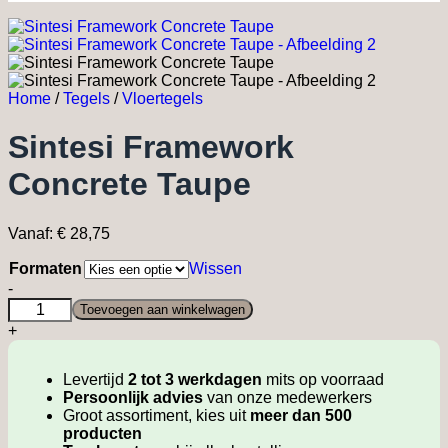
Home
/
Tegels
/
Vloertegels
Sintesi Framework
Concrete Taupe
Vanaf:
€
28,75
Formaten
Wissen
Sintesi
-
Framework
Toevoegen aan winkelwagen
Concrete
+
Taupe
quantity
Levertijd
2 tot 3 werkdagen
mits op voorraad
Persoonlijk advies
van onze medewerkers
Groot assortiment, kies uit
meer dan 500
producten