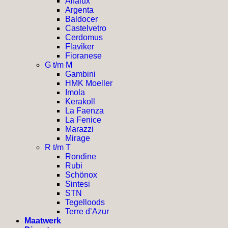
Alfalux
Argenta
Baldocer
Castelvetro
Cerdomus
Flaviker
Fioranese
G t/m M
Gambini
HMK Moeller
Imola
Kerakoll
La Faenza
La Fenice
Marazzi
Mirage
R t/m T
Rondine
Rubi
Schönox
Sintesi
STN
Tegelloods
Terre d’Azur
Maatwerk