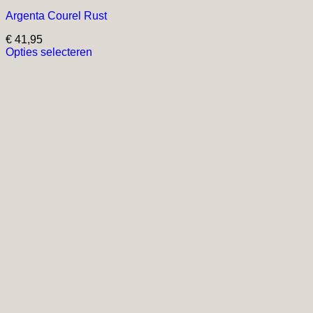
Argenta Courel Rust
€
41,95
Opties selecteren
Dit
product
heeft
meerdere
variaties.
Deze
optie
kan
gekozen
worden
op
de
productpagina