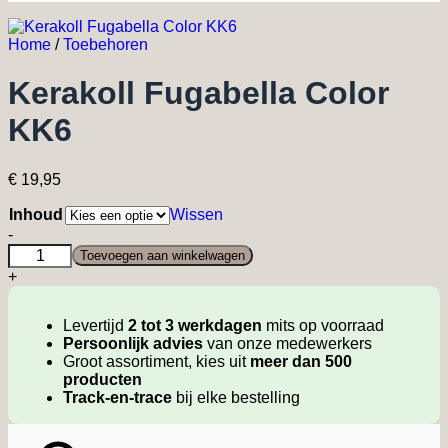
Home
/
Toebehoren
Kerakoll Fugabella Color
KK6
€
19,95
Inhoud
Wissen
Kerakoll
-
Fugabella
Toevoegen aan winkelwagen
Color
+
KK6
quantity
Levertijd
2 tot 3 werkdagen
mits op voorraad
Persoonlijk advies
van onze medewerkers
Groot assortiment, kies uit
meer dan 500
producten
Track-en-trace
bij elke bestelling