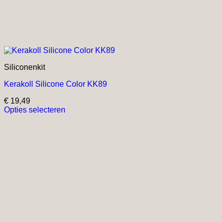
Siliconenkit
Kerakoll Silicone Color KK89
€
19,49
Opties selecteren
Dit
product
heeft
meerdere
variaties.
Deze
optie
kan
gekozen
worden
op
de