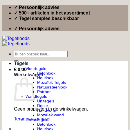
Ga
✓ Persoonlijk advies
naar
✓ 500+ artikelen in het assortiment
inhoud
✓ Tegel samples beschikbaar
✓ Persoonlijk advies
Zoeken
naar:
Tegels
Vloertegels
€
0,00
Betonlook
Winkelwagen
Houtlook
Mozaïek Tegels
Natuursteenlook
Patroon
Wandtegels
Unitegels
Decor
Geen producten in de winkelwagen.
Handvorm
Mozaïek wand
Terug naar winkel
Terrastegels
Betonlook
Houtlook