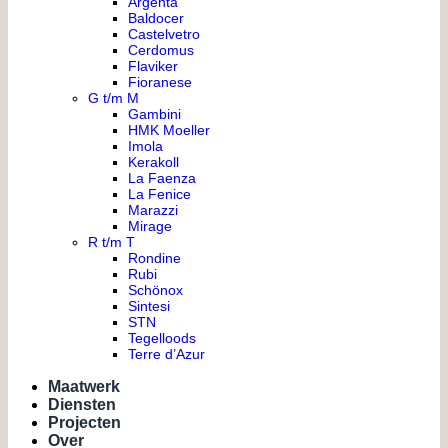
Argenta
Baldocer
Castelvetro
Cerdomus
Flaviker
Fioranese
G t/m M
Gambini
HMK Moeller
Imola
Kerakoll
La Faenza
La Fenice
Marazzi
Mirage
R t/m T
Rondine
Rubi
Schönox
Sintesi
STN
Tegelloods
Terre d’Azur
Maatwerk
Diensten
Projecten
Over