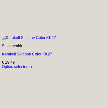
Siliconenkit
Kerakoll Silicone Color KK27
€
19,49
Opties selecteren
Dit
product
heeft
meerdere
variaties.
Deze
optie
kan
gekozen