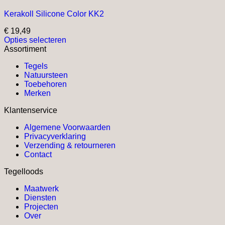
Kerakoll Silicone Color KK2
€
19,49
Opties selecteren
Dit
Assortiment
product
Tegels
heeft
Natuursteen
meerdere
Toebehoren
variaties.
Merken
Deze
optie
Klantenservice
kan
gekozen
Algemene Voorwaarden
worden
Privacyverklaring
op
Verzending & retourneren
de
Contact
productpagina
Tegelloods
Maatwerk
Diensten
Projecten
Over