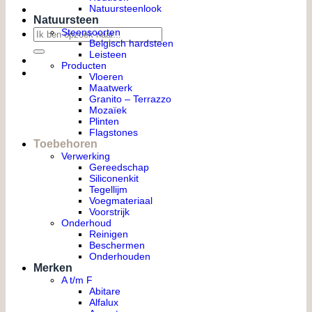
Natuursteenlook
Natuursteen
Zoeken
Steensoorten
Belgisch hardsteen
naar:
Leisteen
Producten
Vloeren
Maatwerk
Granito – Terrazzo
Mozaïek
Plinten
Flagstones
Toebehoren
Verwerking
Gereedschap
Siliconenkit
Tegellijm
Voegmateriaal
Voorstrijk
Onderhoud
Reinigen
Beschermen
Onderhouden
Merken
A t/m F
Abitare
Alfalux