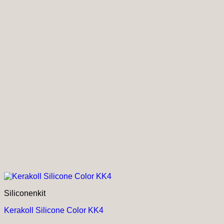
productpagina
Siliconenkit
Kerakoll Silicone Color KK4