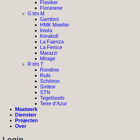
Flaviker
Fioranese
G t/m M
Gambini
HMK Moeller
Imola
Kerakoll
La Faenza
La Fenice
Marazzi
Mirage
R t/m T
Rondine
Rubi
Schönox
Sintesi
STN
Tegelloods
Terre d’Azur
Maatwerk
Diensten
Projecten
Over
Login