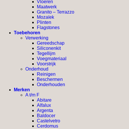
Vloeren
Maatwerk
Granito – Terrazzo
Mozaïek
Plinten
Flagstones
Toebehoren
Verwerking
Gereedschap
Siliconenkit
Tegellijm
Voegmateriaal
Voorstrijk
Onderhoud
Reinigen
Beschermen
Onderhouden
Merken
A t/m F
Abitare
Alfalux
Argenta
Baldocer
Castelvetro
Cerdomus