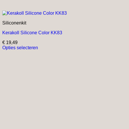
Siliconenkit
Kerakoll Silicone Color KK83
€
19,49
Opties selecteren
Dit
product
heeft
meerdere
variaties.
Deze
optie
kan
gekozen
worden
op
de
productpagina