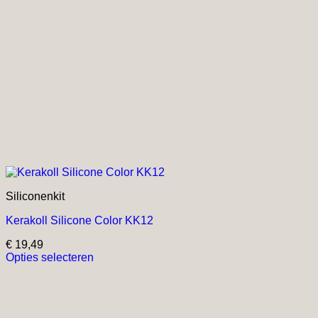
Siliconenkit
Kerakoll Silicone Color KK12
€
19,49
Opties selecteren
Dit
product
heeft
meerdere