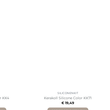
SILICONENKIT
or KK4
Kerakoll Silicone Color KK71
€
19,49