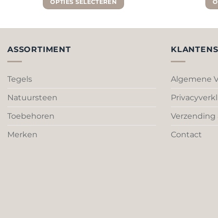
OPTIES SELECTEREN
O
Dit
product
heeft
meerdere
ASSORTIMENT
KLANTENS
variaties.
Deze
Tegels
Algemene V
optie
kan
Natuursteen
Privacyverkl
gekozen
worden
Toebehoren
Verzending 
op
Merken
Contact
de
productpagina