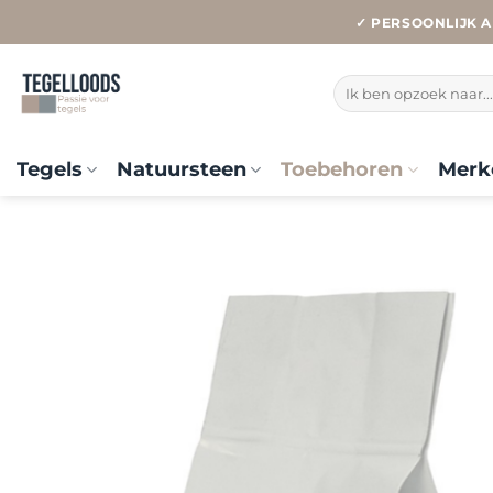
Ga
✓ PERSOONLIJK A
naar
inhoud
Zoeken
naar:
Tegels
Natuursteen
Toebehoren
Merk