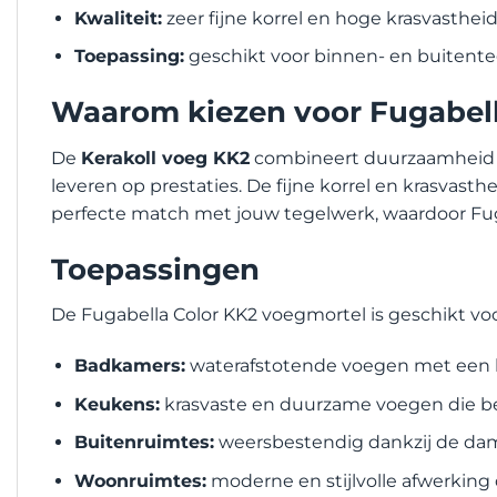
Kwaliteit:
zeer fijne korrel en hoge krasvasthei
Toepassing:
geschikt voor binnen- en buitent
Waarom kiezen voor Fugabell
De
Kerakoll voeg KK2
combineert duurzaamheid m
leveren op prestaties. De fijne korrel en krasvasth
perfecte match met jouw tegelwerk, waardoor Fuga
Toepassingen
De Fugabella Color KK2 voegmortel is geschikt voo
Badkamers:
waterafstotende voegen met een 
Keukens:
krasvaste en duurzame voegen die bes
Buitenruimtes:
weersbestendig dankzij de da
Woonruimtes:
moderne en stijlvolle afwerking d