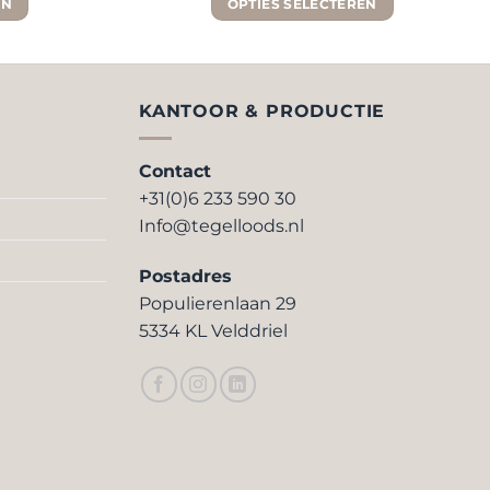
EN
OPTIES SELECTEREN
Dit
product
heeft
re
meerdere
KANTOOR & PRODUCTIE
.
variaties.
Deze
Contact
optie
+31(0)6 233 590 30
kan
Info@tegelloods.nl
n
gekozen
worden
Postadres
op
Populierenlaan 29
de
5334 KL Velddriel
pagina
productpagina