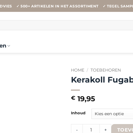
DVIES
✓ 500+ ARTIKELEN IN HET ASSORTIMENT
✓ TEGEL SAMP
en
HOME
/
TOEBEHOREN
Kerakoll Fugab
19,95
€
Inhoud
Kerakoll Fugabella Color KK
-
+
TOEV