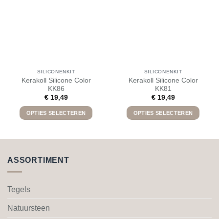
SILICONENKIT
SILICONENKIT
Kerakoll Silicone Color
Kerakoll Silicone Color
KK86
KK81
€
19,49
€
19,49
OPTIES SELECTEREN
OPTIES SELECTEREN
Dit
Dit
product
product
heeft
heeft
meerdere
meerdere
ASSORTIMENT
variaties.
variaties.
Deze
Deze
optie
optie
Tegels
kan
kan
gekozen
gekozen
Natuursteen
worden
worden