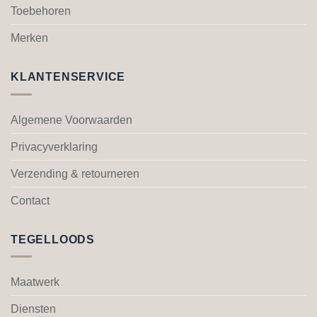
Toebehoren
op
op
de
de
Merken
productpagina
productpagina
KLANTENSERVICE
Algemene Voorwaarden
Privacyverklaring
Verzending & retourneren
Contact
TEGELLOODS
Maatwerk
Diensten