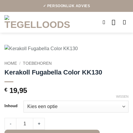
Ga
✓ PERSOONLIJK ADVIES
naar
inhoud
HOME
/
TOEBEHOREN
Kerakoll Fugabella Color KK130
19,95
€
WISSEN
Inhoud
Kerakoll Fugabella Color KK130 quantity
-
+