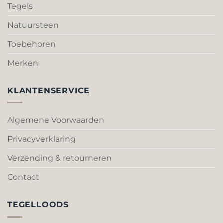
optie
optie
Tegels
kan
kan
gekozen
gekozen
Natuursteen
worden
worden
Toebehoren
op
op
de
de
Merken
productpagina
productpagina
KLANTENSERVICE
Algemene Voorwaarden
Privacyverklaring
Verzending & retourneren
Contact
TEGELLOODS