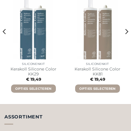
SILICONENKIT
SILICONENKIT
Kerakoll Silicone Color
Kerakoll Silicone Color
KK29
KK81
€
19,49
€
19,49
OPTIES SELECTEREN
OPTIES SELECTEREN
Dit
Dit
product
product
heeft
heeft
meerdere
meerdere
ASSORTIMENT
variaties.
variaties.
Deze
Deze