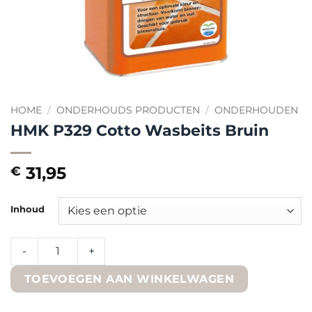
HOME
/
ONDERHOUDS PRODUCTEN
/
ONDERHOUDEN
HMK P329 Cotto Wasbeits Bruin
31,95
€
Inhoud
HMK P329 Cotto Wasbeits Bruin quantity
-
+
TOEVOEGEN AAN WINKELWAGEN