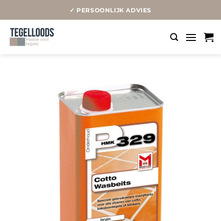
Ga
✓ PERSOONLIJK ADVIES
naar
inhoud