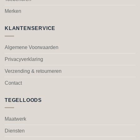
de
de
Merken
productpagina
productpagina
KLANTENSERVICE
Algemene Voorwaarden
Privacyverklaring
Verzending & retourneren
Contact
TEGELLOODS
Maatwerk
Diensten