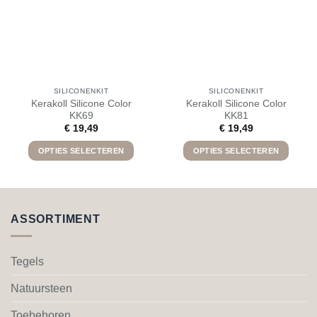
SILICONENKIT
SILICONENKIT
Kerakoll Silicone Color
Kerakoll Silicone Color
KK69
KK81
€
19,49
€
19,49
OPTIES SELECTEREN
OPTIES SELECTEREN
Dit
Dit
product
product
heeft
heeft
meerdere
meerdere
ASSORTIMENT
variaties.
variaties.
Deze
Deze
optie
optie
Tegels
kan
kan
gekozen
gekozen
Natuursteen
worden
worden
Toebehoren
op
op