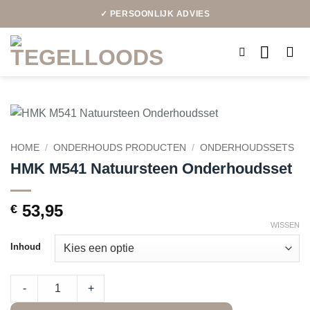
Ga
✓ PERSOONLIJK ADVIES
naar
inhoud
HOME
/
ONDERHOUDS PRODUCTEN
/
ONDERHOUDSSETS
HMK M541 Natuursteen Onderhoudsset
53,95
€
WISSEN
Inhoud
HMK M541 Natuursteen Onderhoudsset quantity
-
+