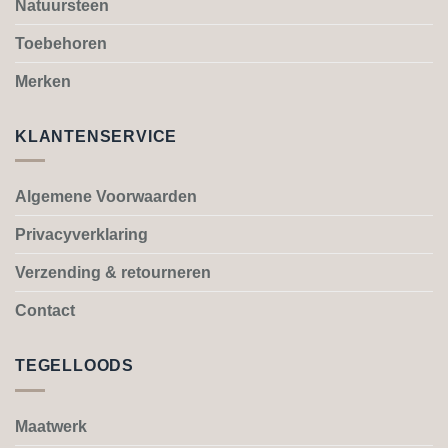
gekozen
gekozen
Natuursteen
worden
worden
Toebehoren
op
op
de
de
Merken
productpagina
productpagina
KLANTENSERVICE
Algemene Voorwaarden
Privacyverklaring
Verzending & retourneren
Contact
TEGELLOODS
Maatwerk