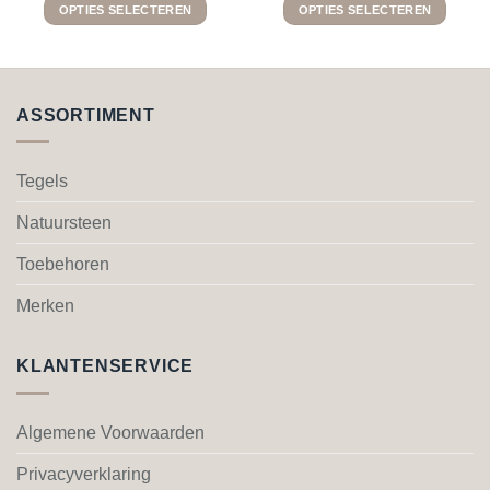
OPTIES SELECTEREN
OPTIES SELECTEREN
Dit
Dit
product
product
heeft
heeft
meerdere
meerdere
ASSORTIMENT
variaties.
variaties.
Deze
Deze
optie
optie
Tegels
kan
kan
gekozen
gekozen
Natuursteen
worden
worden
Toebehoren
op
op
de
de
Merken
productpagina
productpagina
KLANTENSERVICE
Algemene Voorwaarden
Privacyverklaring