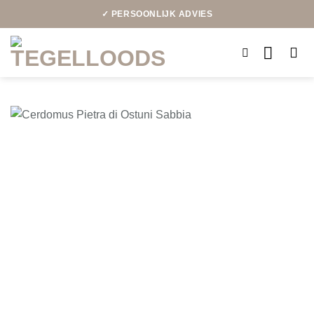
Ga
✓ PERSOONLIJK ADVIES
naar
inhoud