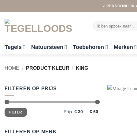
Ga
✓ PERSOONLIJK 
naar
inhoud
Zoeken
naar:
Tegels
Natuursteen
Toebehoren
Merken
HOME
/
PRODUCT KLEUR
/
KING
FILTEREN OP PRIJS
Min.
Max.
Prijs:
€ 30
—
€ 60
FILTER
prijs
prijs
FILTEREN OP MERK