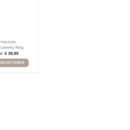
TONLOOK
 Lemmy King
af:
€
39,95
 SELECTEREN
Dit
product
heeft
meerdere
variaties.
Deze
optie
kan
gekozen