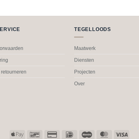
worden
op
de
productpagina
ERVICE
TEGELLOODS
orwaarden
Maatwerk
ring
Diensten
 retourneren
Projecten
Over
Apple
Bancontact
Credit
IDeal
Maestro
MasterCard
Visa