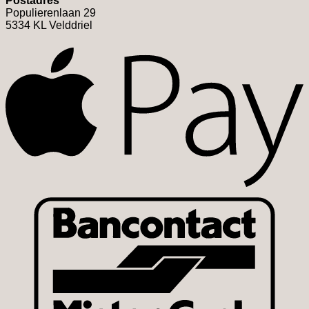
Postadres
Populierenlaan 29
5334 KL Velddriel
A
B