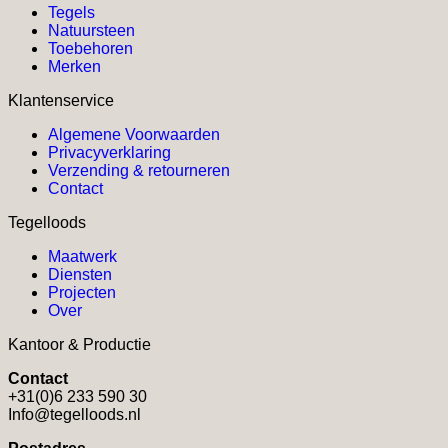
Tegels
heeft
Natuursteen
meerdere
Toebehoren
variaties.
Merken
Deze
optie
Klantenservice
kan
gekozen
Algemene Voorwaarden
worden
Privacyverklaring
op
Verzending & retourneren
de
Contact
productpagina
Tegelloods
Maatwerk
Diensten
Projecten
Over
Kantoor & Productie
Contact
+31(0)6 233 590 30
Info@tegelloods.nl