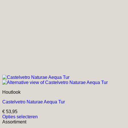
Houtlook
Castelvetro Naturae Aequa Tur
€
53,95
Opties selecteren
Dit
Assortiment
product