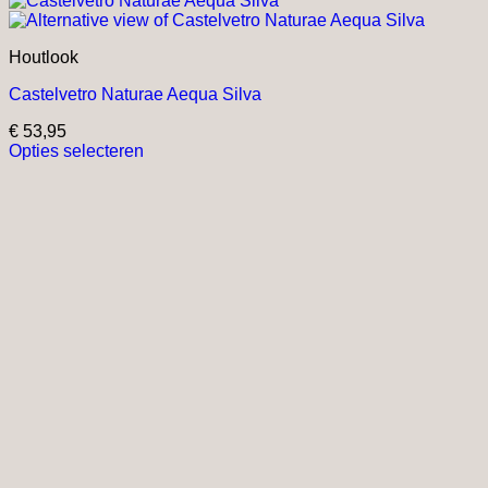
Houtlook
Castelvetro Naturae Aequa Silva
€
53,95
Opties selecteren
Dit
product
heeft
meerdere
variaties.
Deze
optie
kan
gekozen
worden
op
de
productpagina