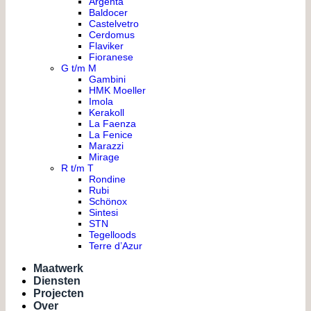
Argenta
Baldocer
Castelvetro
Cerdomus
Flaviker
Fioranese
G t/m M
Gambini
HMK Moeller
Imola
Kerakoll
La Faenza
La Fenice
Marazzi
Mirage
R t/m T
Rondine
Rubi
Schönox
Sintesi
STN
Tegelloods
Terre d’Azur
Maatwerk
Diensten
Projecten
Over