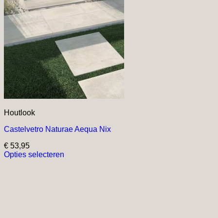
Houtlook
Castelvetro Naturae Aequa Nix
€
53,95
Opties selecteren
Dit
product
heeft
meerdere
variaties.
Deze
optie