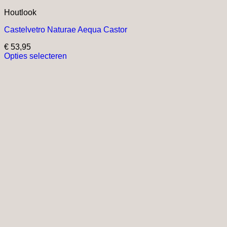
Houtlook
Castelvetro Naturae Aequa Castor
€
53,95
Opties selecteren
Dit
product
heeft
meerdere
variaties.
Deze
optie
kan
gekozen
worden
op
de
productpagina