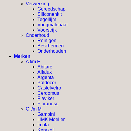
Verwerking
Gereedschap
Siliconenkit
Tegellijm
Voegmateriaal
Voorstrijk
Onderhoud
Reinigen
Beschermen
Onderhouden
Merken
A t/m F
Abitare
Alfalux
Argenta
Baldocer
Castelvetro
Cerdomus
Flaviker
Fioranese
G t/m M
Gambini
HMK Moeller
Imola
Kerakoll