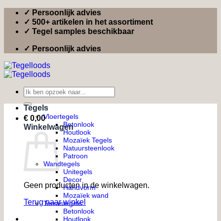
Ga
✓ Persoonlijk advies
naar
✓ 500+ artikelen in het assortiment
inhoud
✓ Tegel samples beschikbaar
✓ Persoonlijk advies
Zoeken
naar:
Tegels
Vloertegels
€
0,00
Betonlook
Winkelwagen
Houtlook
Mozaïek Tegels
Natuursteenlook
Patroon
Wandtegels
Unitegels
Decor
Geen producten in de winkelwagen.
Handvorm
Mozaïek wand
Terug naar winkel
Terrastegels
Betonlook
Houtlook