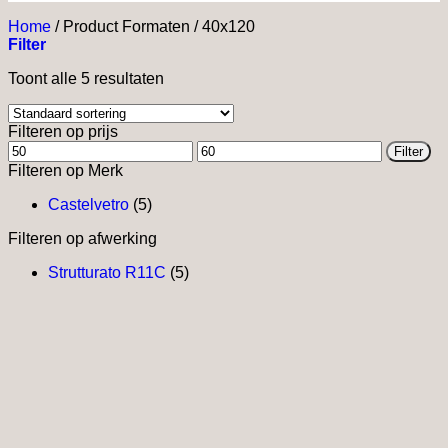
Home
/
Product Formaten
/
40x120
Filter
Toont alle 5 resultaten
Filteren op prijs
Min.
Max.
Filter
prijs
prijs
Filteren op Merk
Castelvetro
(5)
Filteren op afwerking
Strutturato R11C
(5)