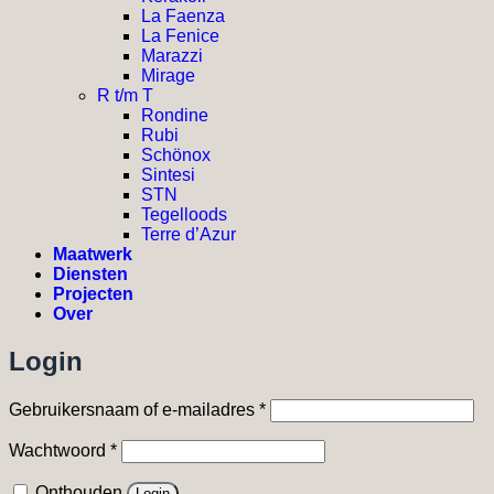
La Faenza
La Fenice
Marazzi
Mirage
R t/m T
Rondine
Rubi
Schönox
Sintesi
STN
Tegelloods
Terre d’Azur
Maatwerk
Diensten
Projecten
Over
Login
Vereist
Gebruikersnaam of e-mailadres
*
Vereist
Wachtwoord
*
Onthouden
Login