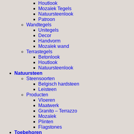
Houtlook
Mozaïek Tegels
Natuursteenlook
Patroon
Wandtegels
Unitegels
Decor
Handvorm
Mozaïek wand
Terrastegels
Betonlook
Houtlook
Natuursteenlook
Natuursteen
Steensoorten
Belgisch hardsteen
Leisteen
Producten
Vloeren
Maatwerk
Granito – Terrazzo
Mozaïek
Plinten
Flagstones
Toebehoren