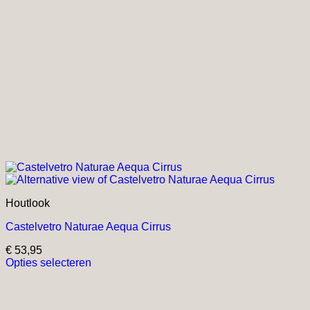
Houtlook
Castelvetro Naturae Aequa Cirrus
€
53,95
Opties selecteren
Dit
product
heeft