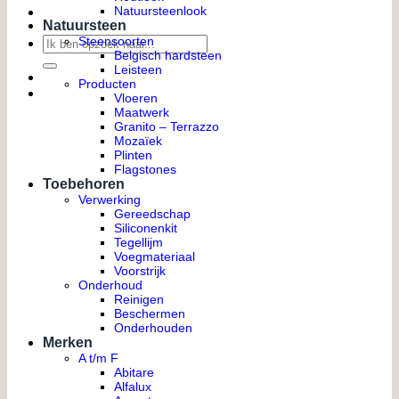
Natuursteenlook
Natuursteen
Zoeken
Steensoorten
Belgisch hardsteen
naar:
Leisteen
Producten
Vloeren
Maatwerk
Granito – Terrazzo
Mozaïek
Plinten
Flagstones
Toebehoren
Verwerking
Gereedschap
Siliconenkit
Tegellijm
Voegmateriaal
Voorstrijk
Onderhoud
Reinigen
Beschermen
Onderhouden
Merken
A t/m F
Abitare
Alfalux