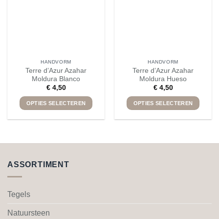
HANDVORM
HANDVORM
Terre d’Azur Azahar
Terre d’Azur Azahar
Moldura Blanco
Moldura Hueso
€
4,50
€
4,50
OPTIES SELECTEREN
OPTIES SELECTEREN
Dit
Dit
product
product
heeft
heeft
meerdere
meerdere
variaties.
variaties.
ASSORTIMENT
Deze
Deze
optie
optie
kan
kan
Tegels
gekozen
gekozen
worden
worden
Natuursteen
op
op