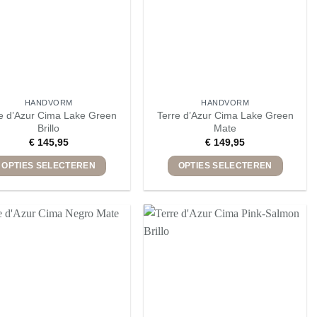
HANDVORM
HANDVORM
e d’Azur Cima Lake Green
Terre d’Azur Cima Lake Green
Brillo
Mate
€
145,95
€
149,95
OPTIES SELECTEREN
OPTIES SELECTEREN
Dit
Dit
product
product
heeft
heeft
meerdere
meerdere
variaties.
variaties.
Deze
Deze
optie
optie
kan
kan
gekozen
gekozen