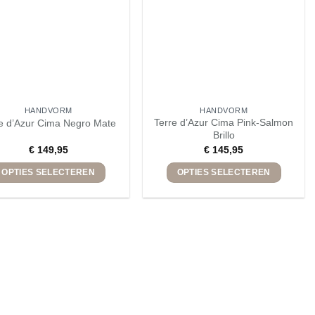
worden
worden
op
op
de
de
productpagina
productpagina
HANDVORM
HANDVORM
Terre d’Azur Cima Pink-Salmon
e d’Azur Cima Negro Mate
Brillo
€
149,95
€
145,95
OPTIES SELECTEREN
OPTIES SELECTEREN
Dit
Dit
product
product
heeft
heeft
meerdere
meerdere
variaties.
variaties.
Deze
Deze
optie
optie
kan
kan