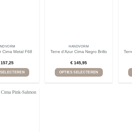
worden
worden
op
op
de
de
productpagina
productpagina
ANDVORM
HANDVORM
ur Cima Metal F68
Terre d’Azur Cima Negro Brillo
Terr
157,25
€
145,95
 SELECTEREN
OPTIES SELECTEREN
Dit
Dit
product
product
heeft
heeft
meerdere
meerdere
variaties.
variaties.
Deze
Deze
optie
optie
kan
kan