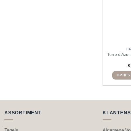
H
Terre d’Azu
€
OPTIES
ASSORTIMENT
KLANTENS
Tegels
Algemene Vo