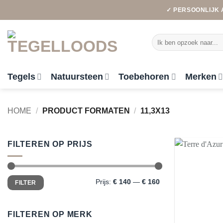
Ga
✓ PERSOONLIJK 
naar
inhoud
Zoeken
naar:
Tegels
Natuursteen
Toebehoren
Merken
HOME
/
PRODUCT FORMATEN
/
11,3X13
FILTEREN OP PRIJS
Min.
Max.
Prijs:
€ 140
—
€ 160
FILTER
prijs
prijs
FILTEREN OP MERK