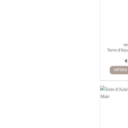
H
Terre d’Az
€
OPTIES