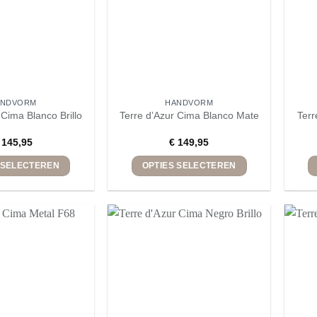
ANDVORM
HANDVORM
Terr
 Cima Blanco Brillo
Terre d’Azur Cima Blanco Mate
145,95
€
149,95
 SELECTEREN
OPTIES SELECTEREN
Dit
Dit
product
product
heeft
heeft
meerdere
meerdere
variaties.
variaties.
Deze
Deze
optie
optie
kan
kan
gekozen
gekozen